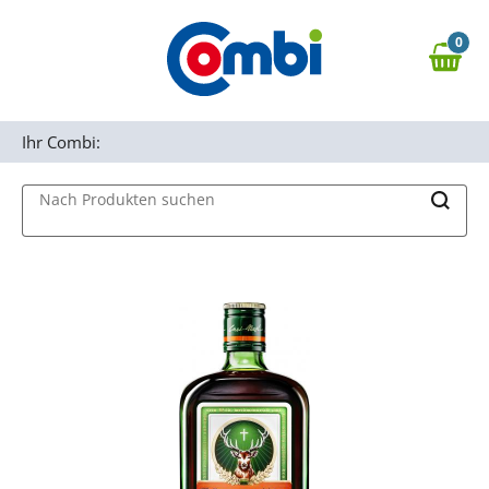
Zum Hauptinhalt springen
0
Zur Navigation springen
0,00 €
MAIN MENU
Zur Suche springen
Ihr Combi:
Nach Produkten suchen