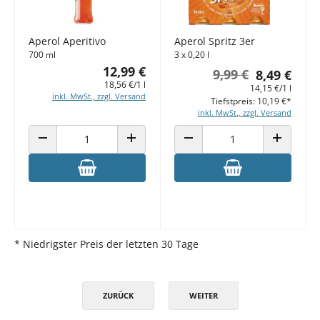
Aperol Aperitivo
Aperol Spritz 3er
700 ml
3 x 0,20 l
12,99 €
9,99 €
8,49 €
18,56 €/1 l
14,15 €/1 l
inkl. MwSt., zzgl. Versand
Tiefstpreis: 10,19 €*
inkl. MwSt., zzgl. Versand
ANZAHL VERRINGERN
ANZAHL ERHÖHEN
ANZAHL VERRINGERN
ANZAHL E
* Niedrigster Preis der letzten 30 Tage
ZURÜCK
WEITER