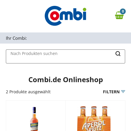
Zum Hauptinhalt springen
0
Zur Navigation springen
0,00 €
MAIN MENU
Zur Suche springen
Ihr Combi:
Nach Produkten suchen
Combi.de Onlineshop
2
Produkte ausgewählt
FILTERN