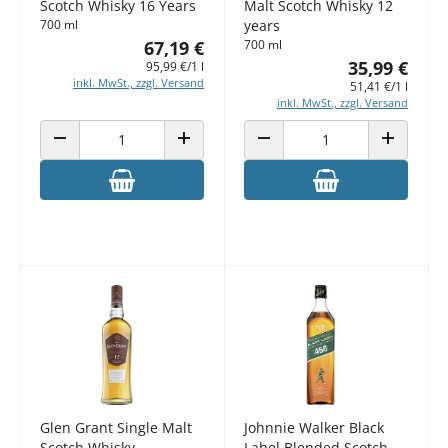
Scotch Whisky 16 Years
Malt Scotch Whisky 12
700 ml
years
67,19 €
700 ml
35,99 €
95,99 €/1 l
inkl. MwSt., zzgl. Versand
51,41 €/1 l
inkl. MwSt., zzgl. Versand
ANZAHL VERRINGERN
ANZAHL ERHÖHEN
ANZAHL VERRINGERN
ANZAHL E
Glen Grant Single Malt
Johnnie Walker Black
Scotch Whisky
Label Blended Scotch