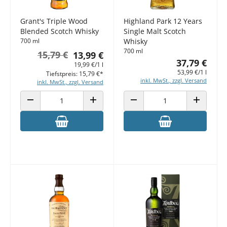
Grant's Triple Wood
Highland Park 12 Years
Blended Scotch Whisky
Single Malt Scotch
700 ml
Whisky
700 ml
15,79 €
13,99 €
37,79 €
19,99 €/1 l
53,99 €/1 l
Tiefstpreis: 15,79 €*
inkl. MwSt., zzgl. Versand
inkl. MwSt., zzgl. Versand
ANZAHL VERRINGERN
ANZAHL ERHÖHEN
ANZAHL VERRINGERN
ANZAHL E