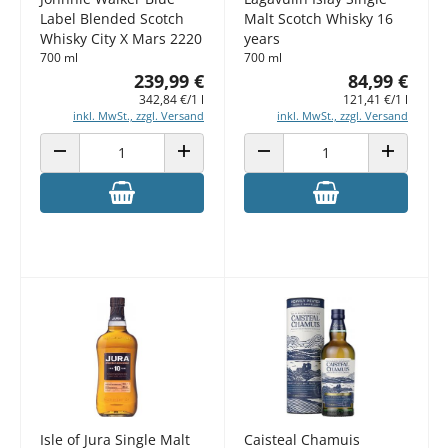
Label Blended Scotch
Malt Scotch Whisky 16
Whisky City X Mars 2220
years
700 ml
700 ml
239,99 €
84,99 €
342,84 €/1 l
121,41 €/1 l
inkl. MwSt., zzgl. Versand
inkl. MwSt., zzgl. Versand
ANZAHL VERRINGERN
ANZAHL ERHÖHEN
ANZAHL VERRINGERN
ANZAHL E
Isle of Jura Single Malt
Caisteal Chamuis