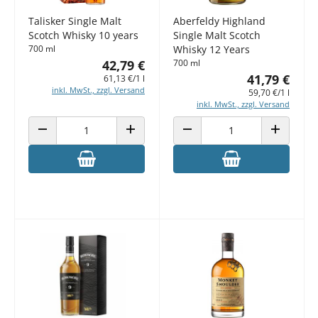
Talisker Single Malt
Aberfeldy Highland
Scotch Whisky 10 years
Single Malt Scotch
700 ml
Whisky 12 Years
42,79 €
700 ml
41,79 €
61,13 €/1 l
inkl. MwSt., zzgl. Versand
59,70 €/1 l
inkl. MwSt., zzgl. Versand
ANZAHL VERRINGERN
ANZAHL ERHÖHEN
ANZAHL VERRINGERN
ANZAHL E