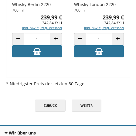
Whisky Berlin 2220
Whisky London 2220
700 ml
700 ml
239,99 €
239,99 €
342,84 €/1 l
342,84 €/1 l
inkl. MwSt., zzgl. Versand
inkl. MwSt., zzgl. Versand
ANZAHL VERRINGERN
ANZAHL ERHÖHEN
ANZAHL VERRINGERN
ANZAHL E
* Niedrigster Preis der letzten 30 Tage
ZURÜCK
WEITER
Wir über uns