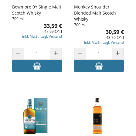
Bowmore 9Y Single Malt
Monkey Shoulder
Scotch Whisky
Blended Malt Scotch
700 ml
Whisky
33,59 €
700 ml
30,59 €
47,99 €/1 l
inkl. MwSt., zzgl. Versand
43,70 €/1 l
inkl. MwSt., zzgl. Versand
ANZAHL VERRINGERN
ANZAHL ERHÖHEN
ANZAHL VERRINGERN
ANZAHL E