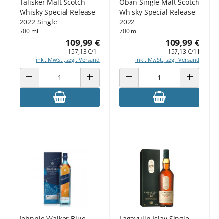
Talisker Malt Scotch
Oban Single Malt Scotch
Whisky Special Release
Whisky Special Release
2022 Single
2022
700 ml
700 ml
109,99 €
109,99 €
157,13 €/1 l
157,13 €/1 l
inkl. MwSt., zzgl. Versand
inkl. MwSt., zzgl. Versand
ANZAHL VERRINGERN
ANZAHL ERHÖHEN
ANZAHL VERRINGERN
ANZAHL E
Johnnie Walker Blue
Lagavulin Islay Single