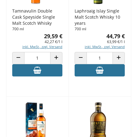
Tamnavulin Double
Laphroaig Islay Single
Cask Speyside Single
Malt Scotch Whisky 10
Malt Scotch Whisky
years
700 ml
700 ml
29,59 €
44,79 €
42,27 €/1 l
63,99 €/1 l
inkl. MwSt., zzgl. Versand
inkl. MwSt., zzgl. Versand
ANZAHL VERRINGERN
ANZAHL ERHÖHEN
ANZAHL VERRINGERN
ANZAHL E