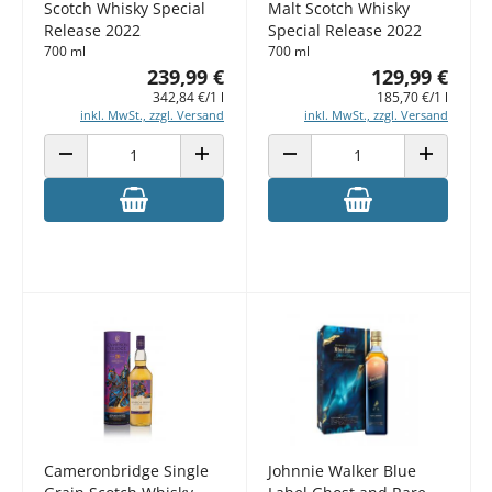
Scotch Whisky Special
Malt Scotch Whisky
Release 2022
Special Release 2022
700 ml
700 ml
239,99 €
129,99 €
342,84 €/1 l
185,70 €/1 l
inkl. MwSt., zzgl. Versand
inkl. MwSt., zzgl. Versand
ANZAHL VERRINGERN
ANZAHL ERHÖHEN
ANZAHL VERRINGERN
ANZAHL E
Cameronbridge Single
Johnnie Walker Blue