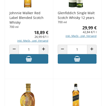
Johnnie Walker Red
Glenfiddich Single Malt
Label Blended Scotch
Scotch Whisky 12 years
Whisky
700 ml
700 ml
29,99 €
18,89 €
42,84 €/1 l
inkl. MwSt., zzgl. Versand
26,99 €/1 l
inkl. MwSt., zzgl. Versand
ANZAHL VERRINGERN
ANZAHL ERHÖHEN
ANZAHL VERRINGERN
ANZAHL E