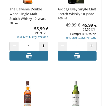
The Balvenie Double
Ardbeg Islay Single Malt
Wood Single Malt
Scotch Whisky 10 Jahre
Scotch Whisky 12 years
700 ml
700 ml
49,99 €
45,99 €
55,99 €
65,70 €/1 l
79,99 €/1 l
Tiefstpreis: 49,99 €*
inkl. MwSt., zzgl. Versand
inkl. MwSt., zzgl. Versand
ANZAHL VERRINGERN
ANZAHL ERHÖHEN
ANZAHL VERRINGERN
ANZAHL E