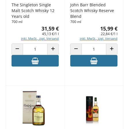
The Singleton Single
John Barr Blended
Malt Scotch Whisky 12
Scotch Whisky Reserve
Years old
Blend
700 ml
700 ml
31,59 €
15,99 €
45,13 €/1 l
22,84 €/1 l
inkl. MwSt., zzgl. Versand
inkl. MwSt., zzgl. Versand
ANZAHL VERRINGERN
ANZAHL ERHÖHEN
ANZAHL VERRINGERN
ANZAHL E