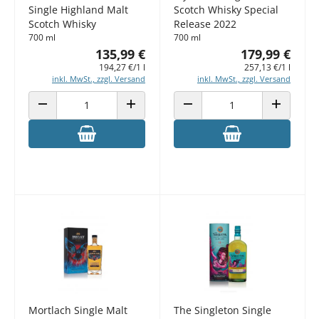
Single Highland Malt
Scotch Whisky Special
Scotch Whisky
Release 2022
700 ml
700 ml
135,99 €
179,99 €
194,27 €/1 l
257,13 €/1 l
inkl. MwSt., zzgl. Versand
inkl. MwSt., zzgl. Versand
ANZAHL VERRINGERN
ANZAHL ERHÖHEN
ANZAHL VERRINGERN
ANZAHL E
Mortlach Single Malt
The Singleton Single