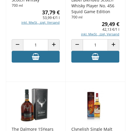
700 ml
Whisky Player No. 456
37,79 €
Squid Game Edition
700 ml
53,99 €/1 l
inkl. MwSt., zzgl. Versand
29,49 €
42,13 €/1 l
inkl. MwSt., zzgl. Versand
ANZAHL VERRINGERN
ANZAHL ERHÖHEN
ANZAHL VERRINGERN
ANZAHL E
The Dalmore 15Years
Clynelish Single Malt