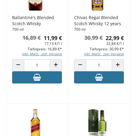
Ballantine's Blended
Chivas Regal Blended
Scotch Whisky
Scotch Whisky 12 years
700 ml
700 ml
16,89 €
30,99 €
11,99 €
22,99 €
17,13 €/1 l
32,84 €/1 l
Tiefstpreis: 16,89 €*
Tiefstpreis: 30,99 €*
inkl. MwSt., zzgl. Versand
inkl. MwSt., zzgl. Versand
ANZAHL VERRINGERN
ANZAHL ERHÖHEN
ANZAHL VERRINGERN
ANZAHL E