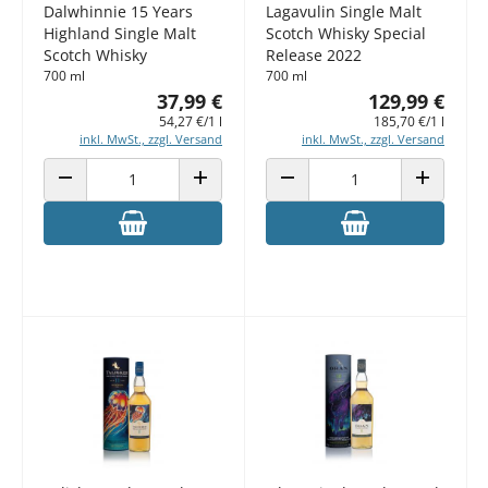
Dalwhinnie 15 Years
Lagavulin Single Malt
Highland Single Malt
Scotch Whisky Special
Scotch Whisky
Release 2022
700 ml
700 ml
37,99 €
129,99 €
54,27 €/1 l
185,70 €/1 l
inkl. MwSt., zzgl. Versand
inkl. MwSt., zzgl. Versand
ANZAHL VERRINGERN
ANZAHL ERHÖHEN
ANZAHL VERRINGERN
ANZAHL E