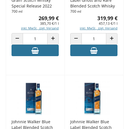
Grain Scotch Whisky
Label Ghost and Rare
Special Release 2022
Blended Scotch Whisky
700 ml
700 ml
269,99 €
319,99 €
385,70 €/1 l
457,13 €/1 l
inkl. MwSt., zzgl. Versand
inkl. MwSt., zzgl. Versand
ANZAHL VERRINGERN
ANZAHL ERHÖHEN
ANZAHL VERRINGERN
ANZAHL E
Johnnie Walker Blue
Johnnie Walker Blue
Label Blended Scotch
Label Blended Scotch