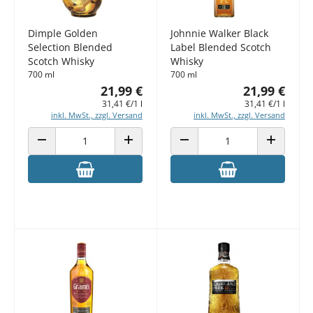
Dimple Golden
Johnnie Walker Black
Selection Blended
Label Blended Scotch
Scotch Whisky
Whisky
700 ml
700 ml
21,99 €
21,99 €
31,41 €/1 l
31,41 €/1 l
inkl. MwSt., zzgl. Versand
inkl. MwSt., zzgl. Versand
ANZAHL VERRINGERN
ANZAHL ERHÖHEN
ANZAHL VERRINGERN
ANZAHL E