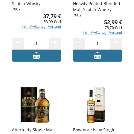
Scotch Whisky
Heavily Peated Blended
700 ml
Malt Scotch Whisky
37,79 €
700 ml
52,99 €
53,99 €/1 l
inkl. MwSt., zzgl. Versand
75,70 €/1 l
inkl. MwSt., zzgl. Versand
ANZAHL VERRINGERN
ANZAHL ERHÖHEN
ANZAHL VERRINGERN
ANZAHL E
Aberfeldy Single Malt
Bowmore Islay Single