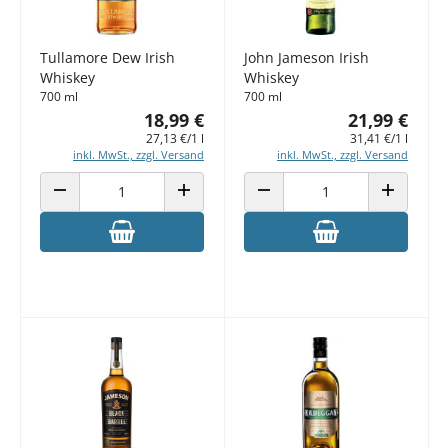
Tullamore Dew Irish
John Jameson Irish
Whiskey
Whiskey
700 ml
700 ml
18,99 €
21,99 €
27,13 €/1 l
31,41 €/1 l
inkl. MwSt., zzgl. Versand
inkl. MwSt., zzgl. Versand
ANZAHL VERRINGERN
ANZAHL ERHÖHEN
ANZAHL VERRINGERN
ANZAHL E