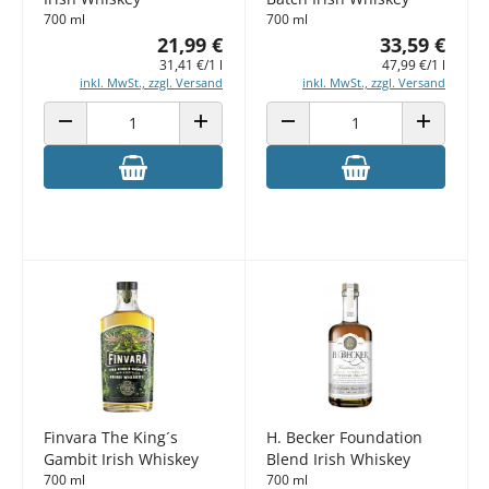
700 ml
700 ml
21,99 €
33,59 €
31,41 €/1 l
47,99 €/1 l
inkl. MwSt., zzgl. Versand
inkl. MwSt., zzgl. Versand
ANZAHL VERRINGERN
ANZAHL ERHÖHEN
ANZAHL VERRINGERN
ANZAHL E
Finvara The King´s
H. Becker Foundation
Gambit Irish Whiskey
Blend Irish Whiskey
700 ml
700 ml