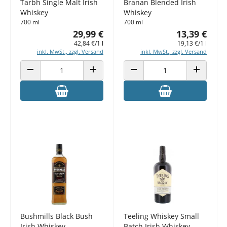
Tarbh Single Malt Irish
Branan Blended Irish
Whiskey
Whiskey
700 ml
700 ml
29,99 €
13,39 €
42,84 €/1 l
19,13 €/1 l
inkl. MwSt., zzgl. Versand
inkl. MwSt., zzgl. Versand
ANZAHL VERRINGERN
ANZAHL ERHÖHEN
ANZAHL VERRINGERN
ANZAHL E
Bushmills Black Bush
Teeling Whiskey Small
Irish Whiskey
Batch Irish Whiskey