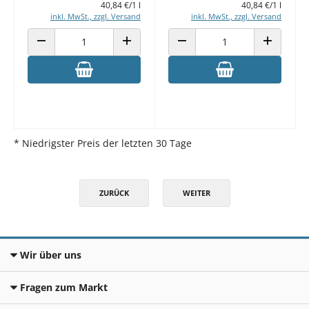
40,84 €/1 l
40,84 €/1 l
inkl. MwSt., zzgl. Versand
inkl. MwSt., zzgl. Versand
ANZAHL VERRINGERN
ANZAHL ERHÖHEN
ANZAHL VERRINGERN
ANZAHL E
* Niedrigster Preis der letzten 30 Tage
ZURÜCK
WEITER
Wir über uns
Fragen zum Markt