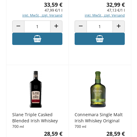
33,59 €
32,99 €
47,99 €/1 l
47,13 €/1 l
inkl. MwSt., zzgl. Versand
inkl. MwSt., zzgl. Versand
ANZAHL VERRINGERN
ANZAHL ERHÖHEN
ANZAHL VERRINGERN
ANZAHL E
Slane Triple Casked
Connemara Single Malt
Blended Irish Whiskey
Irish Whiskey Original
700 ml
700 ml
28,59 €
28,59 €