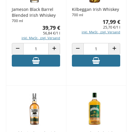
Jameson Black Barrel
Kilbeggan Irish Whiskey
Blended Irish Whiskey
700 ml
700 ml
17,99 €
39,79 €
25,70 €/1 l
inkl. MwSt., zzgl. Versand
56,84 €/1 l
inkl. MwSt., zzgl. Versand
ANZAHL VERRINGERN
ANZAHL ERHÖHEN
ANZAHL VERRINGERN
ANZAHL E