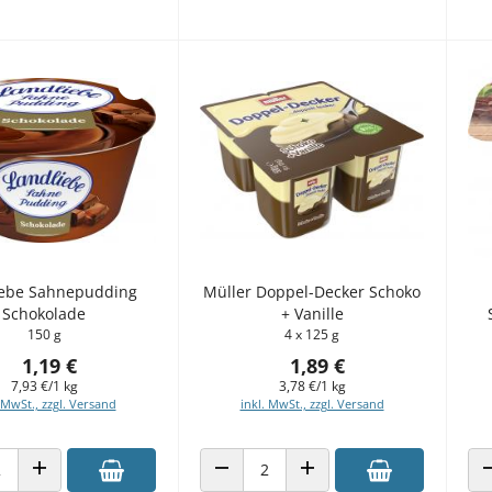
iebe Sahnepudding
Müller Doppel-Decker Schoko
Schokolade
+ Vanille
150 g
4 x 125 g
1,19 €
1,89 €
7,93 €/1 kg
3,78 €/1 kg
 MwSt., zzgl. Versand
inkl. MwSt., zzgl. Versand
 VERRINGERN
ANZAHL ERHÖHEN
ANZAHL VERRINGERN
ANZAHL ERHÖHEN