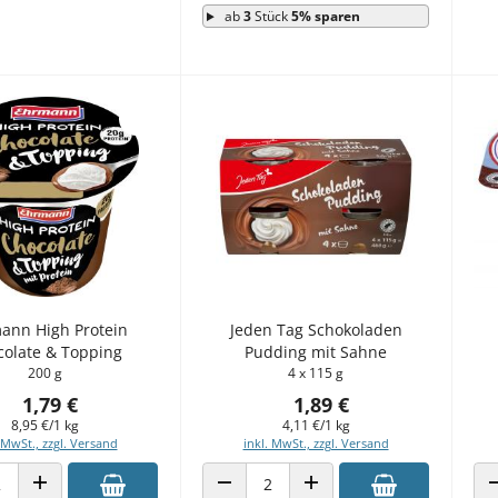
ab
3
Stück
5% sparen
ann High Protein
Jeden Tag Schokoladen
olate & Topping
Pudding mit Sahne
200 g
4 x 115 g
1,79 €
1,89 €
8,95 €/1 kg
4,11 €/1 kg
 MwSt., zzgl. Versand
inkl. MwSt., zzgl. Versand