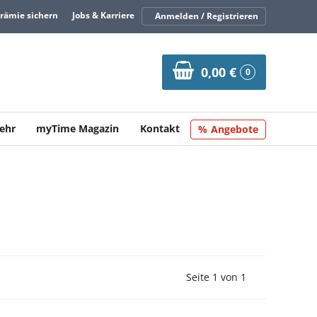
Prämie sichern
Jobs & Karriere
Anmelden / Registrieren
0,00 €
0
ehr
myTime Magazin
Kontakt
Angebote
Vorherige Seite
Nächste Seit
Seite 1 von 1