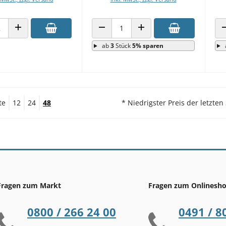
 VERRINGERN
ANZAHL ERHÖHEN
ANZAHL VERRINGERN
ANZAHL ERHÖHEN
ab
3
Stück
5% sparen
te
12
24
48
* Niedrigster Preis der letzten
Fragen zum Markt
Fragen zum Onlinesh
0800 / 266 24 00
0491 / 8