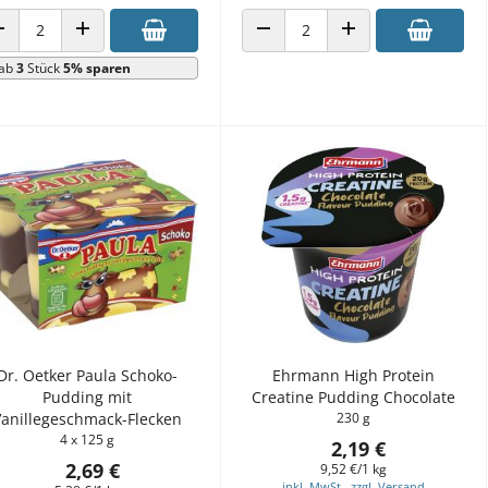
ANZAHL VERRINGERN
ANZAHL ERHÖHEN
ANZAHL VERRINGERN
ANZAHL ERHÖHEN
ab
3
Stück
5% sparen
Dr. Oetker Paula Schoko-
Ehrmann High Protein
Pudding mit
Creatine Pudding Chocolate
Vanillegeschmack-Flecken
230 g
4 x 125 g
2,19 €
2,69 €
9,52 €/1 kg
inkl. MwSt., zzgl. Versand