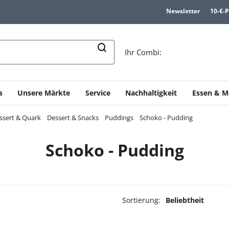
Newsletter
10-€-
n
Ihr Combi:
s
Unsere Märkte
Service
Nachhaltigkeit
Essen & M
essert & Quark
Dessert & Snacks
Puddings
Schoko - Pudding
Schoko - Pudding
Sortierung:
Beliebtheit
dukte ausgewählt