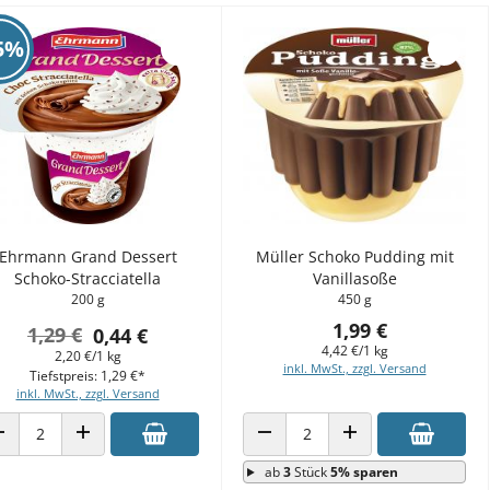
5%
Ehrmann Grand Dessert
Müller Schoko Pudding mit
Schoko-Stracciatella
Vanillasoße
200 g
450 g
1,99 €
1,29 €
0,44 €
4,42 €/1 kg
2,20 €/1 kg
inkl. MwSt., zzgl. Versand
Tiefstpreis: 1,29 €*
inkl. MwSt., zzgl. Versand
ANZAHL VERRINGERN
ANZAHL ERHÖHEN
ANZAHL VERRINGERN
ANZAHL ERHÖHEN
ab
3
Stück
5% sparen