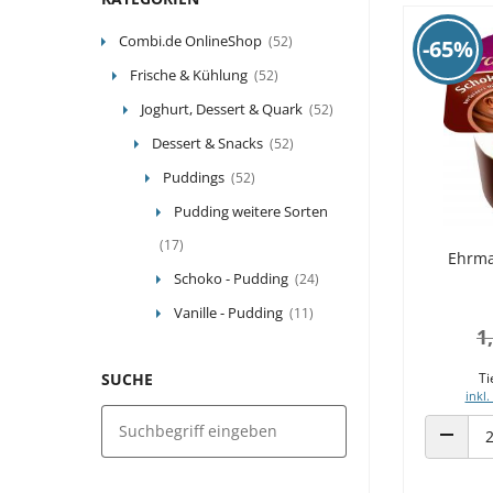
Combi.de OnlineShop
(52)
-65%
Frische & Kühlung
(52)
Joghurt, Dessert & Quark
(52)
Dessert & Snacks
(52)
Puddings
(52)
Pudding weitere Sorten
(17)
Ehrma
Schoko - Pudding
(24)
Vanille - Pudding
(11)
1
SUCHE
Ti
inkl.
ANZAHL