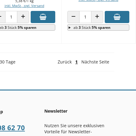
5,38 €/1 kg
inkl. MwSt., zzgl. Versand
ANZAHL VERRINGERN
ANZAHL ERHÖHEN
ANZAHL VERRINGERN
ANZAHL ERHÖHEN
ab
3
Stück
5% sparen
ab
3
Stück
5% sparen
 30 Tage
Zurück
1
Nächste Seite
Newsletter
op
Nutzen Sie unsere exklusiven
08 62 70
Vorteile für Newsletter-