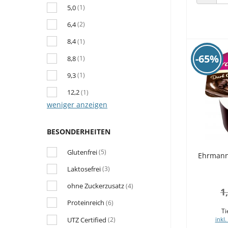
ANZAHL
5,0
(1)
6,4
(2)
8,4
(1)
-65%
8,8
(1)
9,3
(1)
12,2
(1)
weniger anzeigen
BESONDERHEITEN
Glutenfrei
(5)
Ehrmann
Laktosefrei
(3)
ohne Zuckerzusatz
(4)
1
Proteinreich
(6)
Ti
inkl.
UTZ Certified
(2)