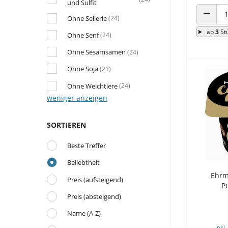
und Sulfit
Ohne Sellerie
(24)
ANZAHL
ab
3
St
Ohne Senf
(24)
Ohne Sesamsamen
(24)
Ohne Soja
(21)
Ohne Weichtiere
(24)
weniger anzeigen
SORTIEREN
Beste Treffer
Beliebtheit
Ehrm
Preis (aufsteigend)
P
Preis (absteigend)
Name (A-Z)
inkl.