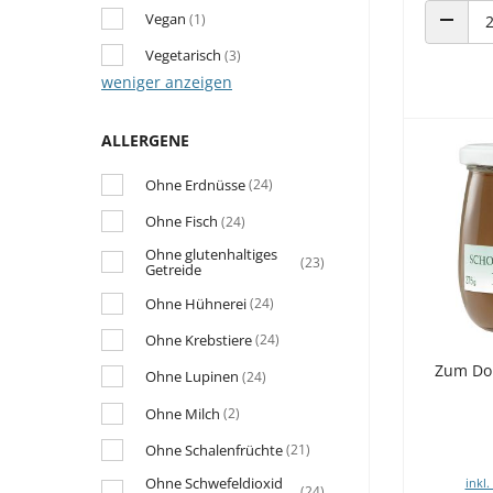
Vegan
(1)
ANZAHL
Vegetarisch
(3)
weniger anzeigen
ALLERGENE
Ohne Erdnüsse
(24)
Ohne Fisch
(24)
Ohne glutenhaltiges
(23)
Getreide
Ohne Hühnerei
(24)
Ohne Krebstiere
(24)
Zum Dor
Ohne Lupinen
(24)
Ohne Milch
(2)
Ohne Schalenfrüchte
(21)
Ohne Schwefeldioxid
inkl.
(24)