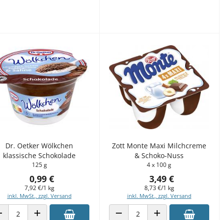
Dr. Oetker Wölkchen
Zott Monte Maxi Milchcreme
klassische Schokolade
& Schoko-Nuss
125 g
4 x 100 g
0,99 €
3,49 €
7,92 €/1 kg
8,73 €/1 kg
inkl. MwSt., zzgl. Versand
inkl. MwSt., zzgl. Versand