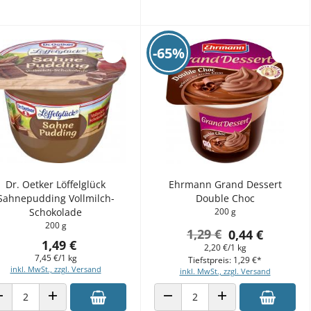
-65%
Dr. Oetker Löffelglück
Ehrmann Grand Dessert
Sahnepudding Vollmilch-
Double Choc
Schokolade
200 g
200 g
1,29 €
0,44 €
1,49 €
2,20 €/1 kg
7,45 €/1 kg
Tiefstpreis: 1,29 €*
inkl. MwSt., zzgl. Versand
inkl. MwSt., zzgl. Versand
ANZAHL VERRINGERN
ANZAHL ERHÖHEN
ANZAHL VERRINGERN
ANZAHL ERHÖHEN