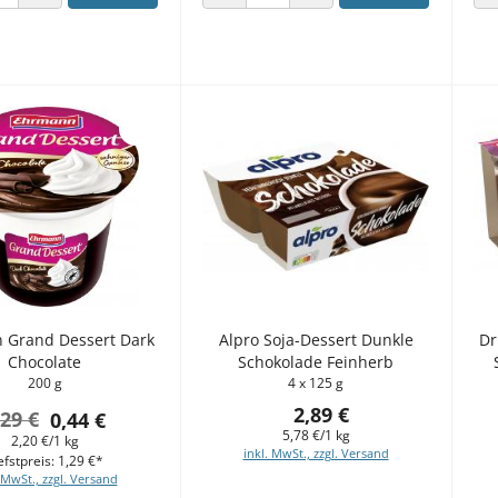
 VERRINGERN
ANZAHL ERHÖHEN
ANZAHL VERRINGERN
ANZAHL ERHÖHEN
 Grand Dessert Dark
Alpro Soja-Dessert Dunkle
Dr
Chocolate
Schokolade Feinherb
200 g
4 x 125 g
2,89 €
,29 €
0,44 €
5,78 €/1 kg
2,20 €/1 kg
inkl. MwSt., zzgl. Versand
efstpreis: 1,29 €*
 MwSt., zzgl. Versand