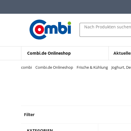
Zum Hauptinhalt springen
Zur Navigation springen
Zur Suche springen
Nach Produkten suche
Combi.de Onlineshop
Aktuelle
combi
Combi.de Onlineshop
Frische & Kühlung
Joghurt, D
Filter
24 Pro
KATEGORIEN