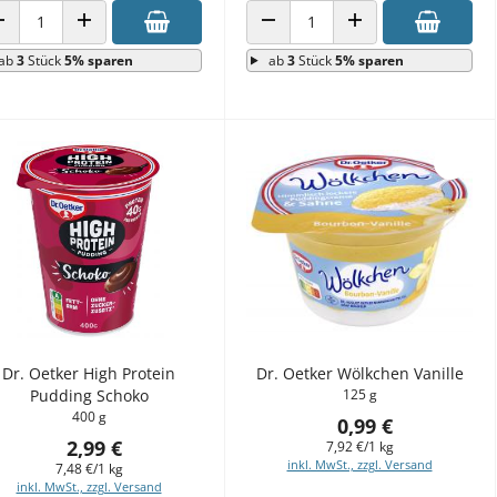
ANZAHL VERRINGERN
ANZAHL ERHÖHEN
ANZAHL VERRINGERN
ANZAHL ERHÖHEN
ab
3
Stück
5% sparen
ab
3
Stück
5% sparen
Dr. Oetker High Protein
Dr. Oetker Wölkchen Vanille
Pudding Schoko
125 g
400 g
0,99 €
2,99 €
7,92 €/1 kg
inkl. MwSt., zzgl. Versand
7,48 €/1 kg
inkl. MwSt., zzgl. Versand