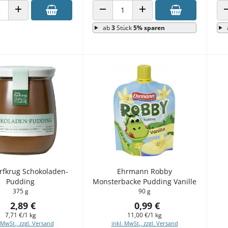
 VERRINGERN
ANZAHL ERHÖHEN
ANZAHL VERRINGERN
ANZAHL ERHÖHEN
ab
3
Stück
5% sparen
fkrug Schokoladen-
Ehrmann Robby
Pudding
Monsterbacke Pudding Vanille
375 g
90 g
2,89 €
0,99 €
7,71 €/1 kg
11,00 €/1 kg
 MwSt., zzgl. Versand
inkl. MwSt., zzgl. Versand