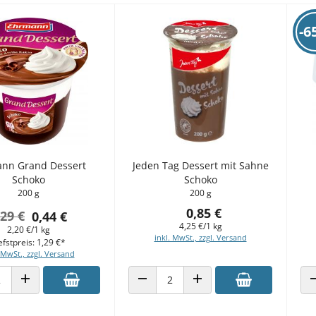
-6
nn Grand Dessert
Jeden Tag Dessert mit Sahne
Schoko
Schoko
200 g
200 g
0,85 €
,29 €
0,44 €
4,25 €/1 kg
2,20 €/1 kg
inkl. MwSt., zzgl. Versand
efstpreis: 1,29 €*
 MwSt., zzgl. Versand
 VERRINGERN
ANZAHL ERHÖHEN
ANZAHL VERRINGERN
ANZAHL ERHÖHEN