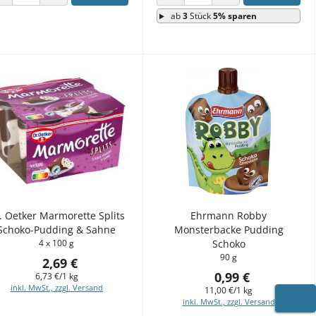
ANZAHL VERRINGERN
ANZAHL ERHÖHEN
ANZAHL VERRINGERN
ANZAHL ERHÖHEN
ab
3
Stück
5% sparen
. Oetker Marmorette Splits
Ehrmann Robby
Schoko-Pudding & Sahne
Monsterbacke Pudding
4 x 100 g
Schoko
90 g
2,69 €
0,99 €
6,73 €/1 kg
inkl. MwSt., zzgl. Versand
11,00 €/1 kg
inkl. MwSt., zzgl. Versand
WARE