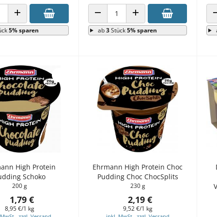
 VERRINGERN
ANZAHL ERHÖHEN
ANZAHL VERRINGERN
ANZAHL ERHÖHEN
ück
5% sparen
ab
3
Stück
5% sparen
ann High Protein
Ehrmann High Protein Choc
udding Schoko
Pudding Choc ChocSplits
200 g
230 g
1,79 €
2,19 €
8,95 €/1 kg
9,52 €/1 kg
 MwSt., zzgl. Versand
inkl. MwSt., zzgl. Versand