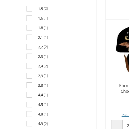
1,5
(2)
1,6
(1)
1,8
(1)
2,1
(1)
2,2
(2)
2,3
(1)
2,4
(2)
2,9
(1)
3,8
Ehrm
(1)
Choc
4,4
(1)
4,5
(1)
4,8
(1)
inkl.
4,9
(2)