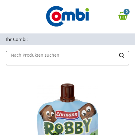
Zum Hauptinhalt springen
0
Zur Navigation springen
0,00 €
MAIN MENU
Zur Suche springen
Ihr Combi:
Nach Produkten suchen