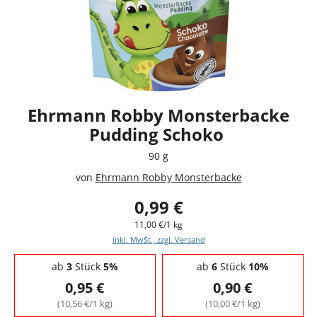
Ehrmann Robby Monsterbacke
Pudding Schoko
90 g
von
Ehrmann Robby Monsterbacke
0,99 €
11,00 €/1 kg
inkl. MwSt., zzgl. Versand
Staffelpreise - Mengenrabatt
ab
3
Stück
5%
ab
6
Stück
10%
0,95 €
0,90 €
(10,56 €/1 kg)
(10,00 €/1 kg)