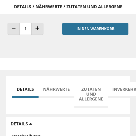
DETAILS / NÄHRWERTE / ZUTATEN UND ALLERGENE
IN DEN WARENKORB
ANZAHL VERRINGERN
ANZAHL ERHÖHEN
DETAILS
NÄHRWERTE
ZUTATEN
INVERKEH
UND
ALLERGENE
DETAILS