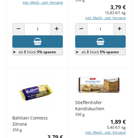
inkl. MwSt., zzgl. Versand
3,79 €
10,83 €/1 kg
inkl. MwSt., zzgl. Versand
ANZAHL VERRINGERN
ANZAHL ERHÖHEN
ANZAHL VERRINGERN
ANZAHL E
ab
3
Stück
5% sparen
ab
3
Stück
5% sparen
Stieffenhofer
Kandiskuchen
350 g
Bahlsen Comtess
1,89 €
Zitrone
5,40 €/1 kg
350 g
inkl. MwSt., zzgl. Versand
3,79 €