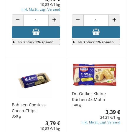
10,83 €/1 kg
inkl. MwSt., zzgl. Versand
ANZAHL VERRINGERN
ANZAHL ERHÖHEN
ANZAHL VERRINGERN
ANZAHL E
ab
3
Stück
5% sparen
ab
3
Stück
5% sparen
Dr. Oetker Kleine
Kuchen 4x Mohn
Bahlsen Comtess
140 g
Choco-Chips
3,39 €
350 g
24,21 €/1 kg
3,79 €
inkl. MwSt., zzgl. Versand
10,83 €/1 kg