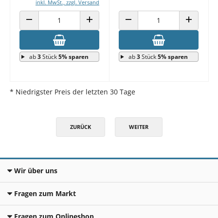
inkl. MwSt., zzgl. Versand
ANZAHL VERRINGERN
ANZAHL ERHÖHEN
ANZAHL VERRINGERN
ANZAHL E
ab
3
Stück
5% sparen
ab
3
Stück
5% sparen
* Niedrigster Preis der letzten 30 Tage
ZURÜCK
WEITER
Wir über uns
Fragen zum Markt
Fragen zum Onlineshop