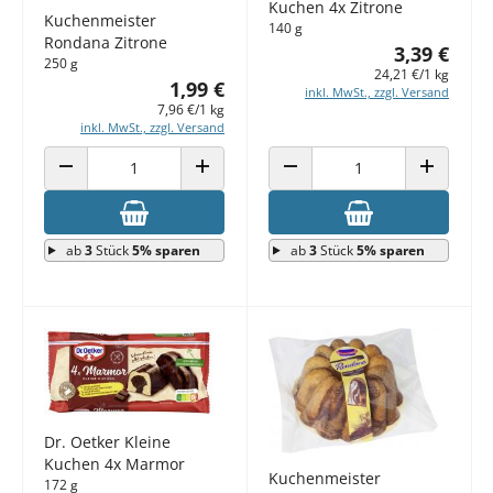
Kuchen 4x Zitrone
Kuchenmeister
140 g
Rondana Zitrone
3,39 €
250 g
24,21 €/1 kg
1,99 €
inkl. MwSt., zzgl. Versand
7,96 €/1 kg
inkl. MwSt., zzgl. Versand
ANZAHL VERRINGERN
ANZAHL ERHÖHEN
ANZAHL VERRINGERN
ANZAHL E
ab
3
Stück
5% sparen
ab
3
Stück
5% sparen
Dr. Oetker Kleine
Kuchen 4x Marmor
Kuchenmeister
172 g