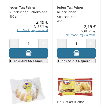
Jeden Tag Feiner
Jeden Tag Feiner
Rührkuchen Schokolade
Rührkuchen
400 g
Stracciatella
2,19 €
400 g
2,19 €
5,48 €/1 kg
inkl. MwSt., zzgl. Versand
5,48 €/1 kg
inkl. MwSt., zzgl. Versand
ANZAHL VERRINGERN
ANZAHL ERHÖHEN
ANZAHL VERRINGERN
ANZAHL E
ab
3
Stück
5% sparen
ab
3
Stück
5% sparen
Dr. Oetker Kleine