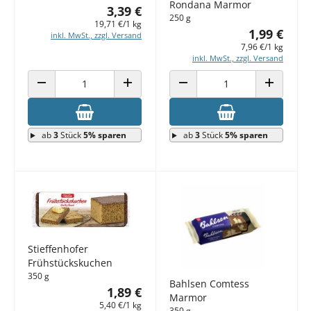
Rondana Marmor
3,39 €
250 g
19,71 €/1 kg
1,99 €
inkl. MwSt., zzgl. Versand
7,96 €/1 kg
inkl. MwSt., zzgl. Versand
ANZAHL VERRINGERN
ANZAHL ERHÖHEN
ANZAHL VERRINGERN
ANZAHL E
ab
3
Stück
5% sparen
ab
3
Stück
5% sparen
Stieffenhofer
Frühstückskuchen
350 g
Bahlsen Comtess
1,89 €
Marmor
5,40 €/1 kg
350 g