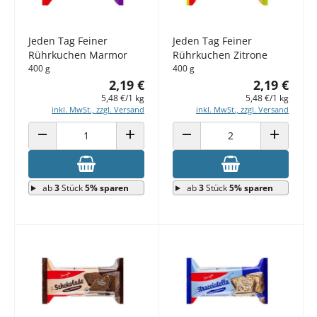
Jeden Tag Feiner
Jeden Tag Feiner
Rührkuchen Marmor
Rührkuchen Zitrone
400 g
400 g
2,19 €
2,19 €
5,48 €/1 kg
5,48 €/1 kg
inkl. MwSt., zzgl. Versand
inkl. MwSt., zzgl. Versand
ANZAHL VERRINGERN
ANZAHL ERHÖHEN
ANZAHL VERRINGERN
ANZAHL E
ab
3
Stück
5% sparen
ab
3
Stück
5% sparen