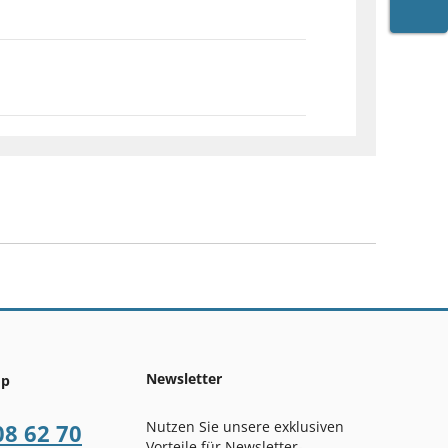
WARE
Newsletter
op
Nutzen Sie unsere exklusiven
08 62 70
Vorteile für Newsletter-