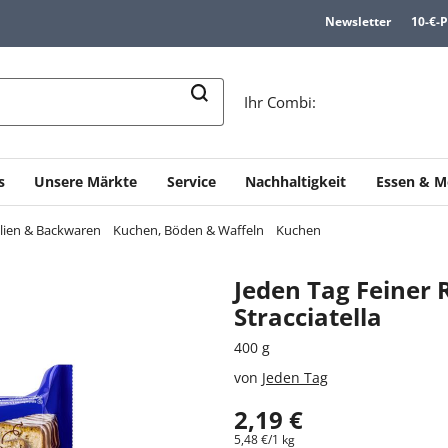
Newsletter
10-€-
n
Ihr Combi:
s
Unsere Märkte
Service
Nachhaltigkeit
Essen & M
alien & Backwaren
Kuchen, Böden & Waffeln
Kuchen
Jeden Tag Feiner
Stracciatella
400 g
von
Jeden Tag
2,19 €
5,48 €/1 kg