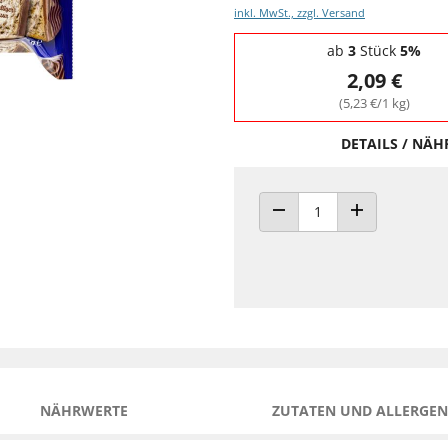
inkl. MwSt., zzgl. Versand
Staffelpreise - Mengenrabatt
ab
3
Stück
5%
2,09 €
(5,23 €/1 kg)
DETAILS / NÄ
ANZAHL VERRINGERN
ANZAHL ERHÖH
NÄHRWERTE
ZUTATEN UND ALLERGEN