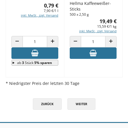
Hellma Kaffeeweißer-
0,79 €
Sticks
7,90 €/1 l
500 x 2,50 g
inkl. MwSt., zzgl. Versand
19,49 €
15,59 €/1 kg
inkl. MwSt., zzgl. Versand
ANZAHL VERRINGERN
ANZAHL ERHÖHEN
ANZAHL VERRINGERN
ANZAHL E
ab
3
Stück
5% sparen
* Niedrigster Preis der letzten 30 Tage
ZURÜCK
WEITER