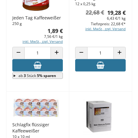
12 x 0,25 kg
22,68 €
19,28 €
Jeden Tag Kaffeeweißer
6,43 €/1 kg
250 g
Tiefstpreis: 22,68 €*
inkl. MwSt., zzgl. Versand
1,89 €
7,56 €/1 kg
inkl. MwSt., zzgl. Versand
ANZAHL VERRINGERN
ANZAHL ERHÖHEN
ANZAHL VERRINGERN
ANZAHL E
ab
3
Stück
5% sparen
Schlagfix flüssiger
Kaffeeweißer
10 x 10 ml