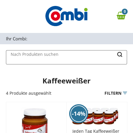
Zum Hauptinhalt springen
0
Zur Navigation springen
0,00 €
MAIN MENU
Zur Suche springen
Ihr Combi:
Nach Produkten suchen
Kaffeeweißer
4
Produkte ausgewählt
FILTERN
-14%
Jeden Tag Kaffeeweißer