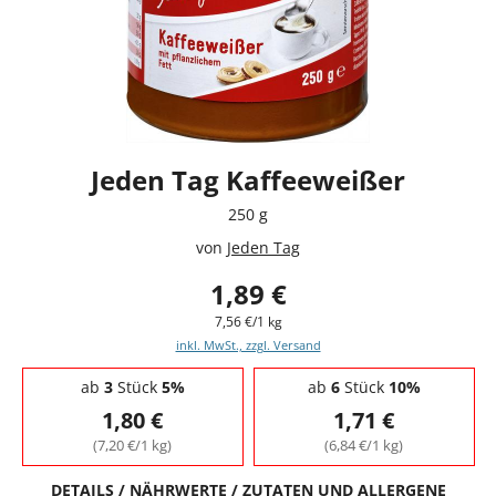
Jeden Tag Kaffeeweißer
250 g
von
Jeden Tag
1,89 €
7,56 €/1 kg
inkl. MwSt., zzgl. Versand
Staffelpreise - Mengenrabatt
ab
3
Stück
5%
ab
6
Stück
10%
1,80 €
1,71 €
(7,20 €/1 kg)
(6,84 €/1 kg)
DETAILS / NÄHRWERTE / ZUTATEN UND ALLERGENE