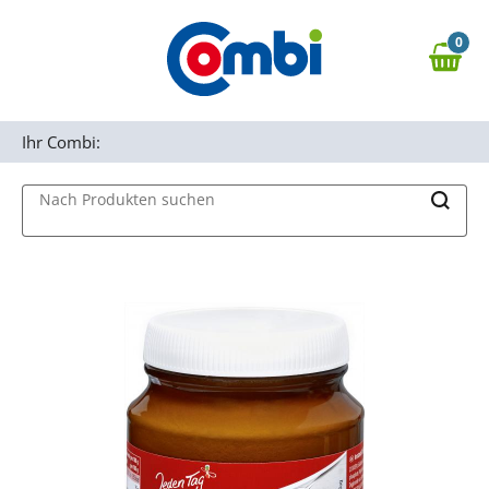
Zum Hauptinhalt springen
0
Zur Navigation springen
0,00 €
MAIN MENU
Zur Suche springen
Ihr Combi:
Nach Produkten suchen