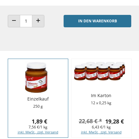
IN DEN WARENKORB
ANZAHL VERRINGERN
ANZAHL ERHÖHEN
Im Karton
Einzelkauf
12 x 0,25 kg
250 g
22,68 € *
1,89 €
19,28 €
7,56 €/1 kg
6,43 €/1 kg
inkl. MwSt., zzgl. Versand
inkl. MwSt., zzgl. Versand