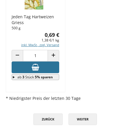
Jeden Tag Hartweizen
Griess
500 g
0,69 €
1,38 €/1 kg
inkl. MwSt., zzgl. Versand
ANZAHL VERRINGERN
ANZAHL ERHÖHEN
ab
3
Stück
5% sparen
* Niedrigster Preis der letzten 30 Tage
ZURÜCK
WEITER