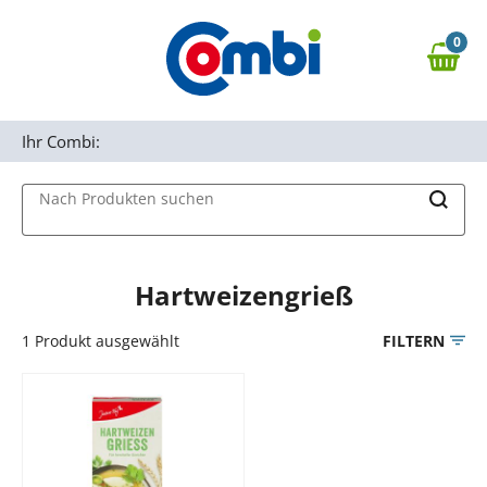
Zum Hauptinhalt springen
0
Zur Navigation springen
0,00 €
MAIN MENU
Zur Suche springen
Ihr Combi:
Nach Produkten suchen
Hartweizengrieß
1
Produkt ausgewählt
FILTERN