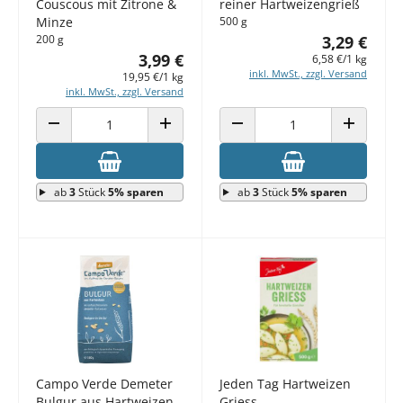
Couscous mit Zitrone &
reiner Hartweizengrieß
Minze
500 g
200 g
3,29 €
3,99 €
6,58 €/1 kg
inkl. MwSt., zzgl. Versand
19,95 €/1 kg
inkl. MwSt., zzgl. Versand
ANZAHL VERRINGERN
ANZAHL ERHÖHEN
ANZAHL VERRINGERN
ANZAHL E
ab
3
Stück
5% sparen
ab
3
Stück
5% sparen
Campo Verde Demeter
Jeden Tag Hartweizen
Bulgur aus Hartweizen
Griess