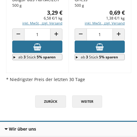
500 g
500 g
3,29 €
0,69 €
6,58 €/1 kg
1,38 €/1 kg
inkl. MwSt., zzgl. Versand
inkl. MwSt., zzgl. Versand
ANZAHL VERRINGERN
ANZAHL ERHÖHEN
ANZAHL VERRINGERN
ANZAHL E
ab
3
Stück
5% sparen
ab
3
Stück
5% sparen
* Niedrigster Preis der letzten 30 Tage
ZURÜCK
WEITER
Wir über uns