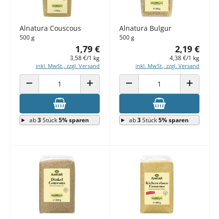
Alnatura Couscous
Alnatura Bulgur
500 g
500 g
1,79 €
2,19 €
3,58 €/1 kg
4,38 €/1 kg
inkl. MwSt., zzgl. Versand
inkl. MwSt., zzgl. Versand
ANZAHL VERRINGERN
ANZAHL ERHÖHEN
ANZAHL VERRINGERN
ANZAHL E
ab
3
Stück
5% sparen
ab
3
Stück
5% sparen