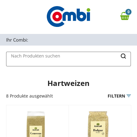
Zum Hauptinhalt springen
0
Zur Navigation springen
0,00 €
MAIN MENU
Zur Suche springen
Ihr Combi:
Nach Produkten suchen
Hartweizen
8
Produkte ausgewählt
FILTERN