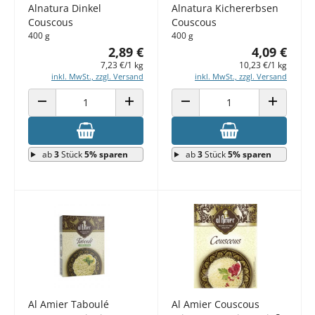
Alnatura Dinkel
Alnatura Kichererbsen
Couscous
Couscous
400 g
400 g
2,89 €
4,09 €
7,23 €/1 kg
10,23 €/1 kg
inkl. MwSt., zzgl. Versand
inkl. MwSt., zzgl. Versand
ANZAHL VERRINGERN
ANZAHL ERHÖHEN
ANZAHL VERRINGERN
ANZAHL E
ab
3
Stück
5% sparen
ab
3
Stück
5% sparen
Al Amier Taboulé
Al Amier Couscous