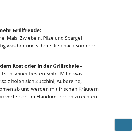
mehr Grillfreude:
ne, Mais, Zwiebeln, Pilze und Spargel
htig was her und schmecken nach Sommer
dem Rost oder in der Grillschale
–
l von seiner besten Seite. Mit etwas
alz holen sich Zucchini, Aubergine,
aromen ab und werden mit frischen Kräutern
an verfeinert im Handumdrehen zu echten
WARE