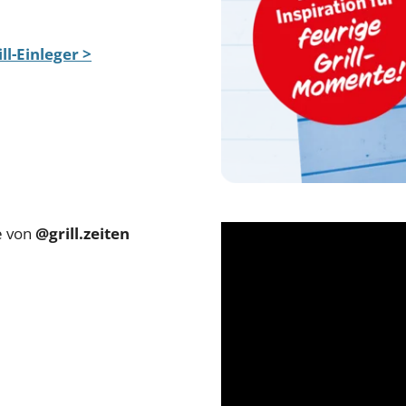
ll-Einleger >
se von
@grill.zeiten