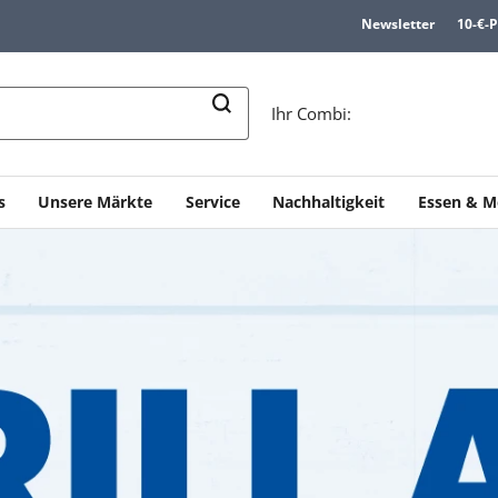
Newsletter
10-€-
n
Ihr Combi:
s
Unsere Märkte
Service
Nachhaltigkeit
Essen & M