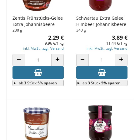
Zentis Frühstücks-Gelee
Schwartau Extra Gelee
Extra Johannisbeere
Himbeer-Johannisbeere
230 g
340 g
2,29 €
3,89 €
9,96 €/1 kg
11,44 €/1 kg
inkl. MwSt., zzgl. Versand
inkl. MwSt., zzgl. Versand
ANZAHL VERRINGERN
ANZAHL ERHÖHEN
ANZAHL VERRINGERN
ANZAHL E
ab
3
Stück
5% sparen
ab
3
Stück
5% sparen