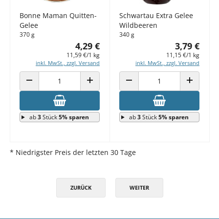
Bonne Maman Quitten-
Schwartau Extra Gelee
Gelee
Wildbeeren
370 g
340 g
4,29 €
3,79 €
11,59 €/1 kg
11,15 €/1 kg
inkl. MwSt., zzgl. Versand
inkl. MwSt., zzgl. Versand
ANZAHL VERRINGERN
ANZAHL ERHÖHEN
ANZAHL VERRINGERN
ANZAHL E
ab
3
Stück
5% sparen
ab
3
Stück
5% sparen
* Niedrigster Preis der letzten 30 Tage
ZURÜCK
WEITER