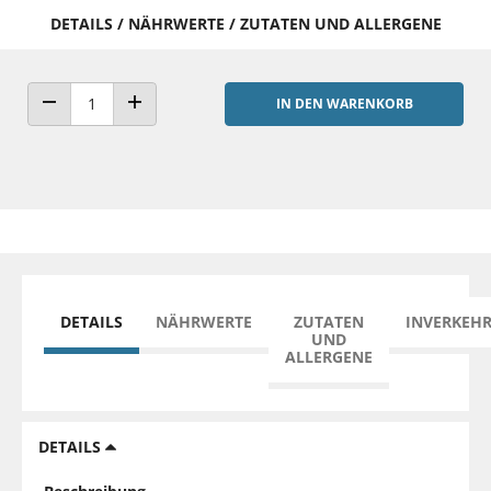
DETAILS / NÄHRWERTE / ZUTATEN UND ALLERGENE
IN DEN WARENKORB
ANZAHL VERRINGERN
ANZAHL ERHÖHEN
DETAILS
NÄHRWERTE
ZUTATEN
INVERKEH
UND
ALLERGENE
DETAILS