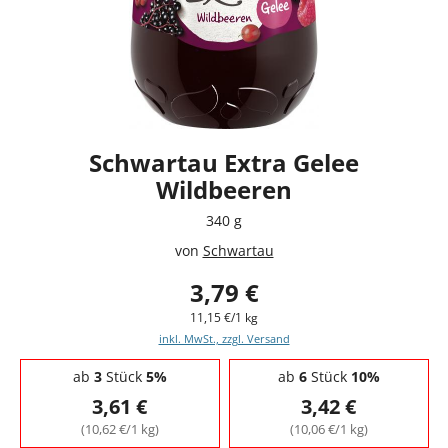
Schwartau Extra Gelee
Wildbeeren
340 g
von
Schwartau
3,79 €
11,15 €/1 kg
inkl. MwSt., zzgl. Versand
Staffelpreise - Mengenrabatt
ab
3
Stück
5%
ab
6
Stück
10%
3,61 €
3,42 €
(10,62 €/1 kg)
(10,06 €/1 kg)