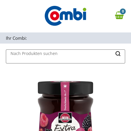
Zum Hauptinhalt springen
0
Zur Navigation springen
0,00 €
MAIN MENU
Zur Suche springen
Ihr Combi:
Nach Produkten suchen