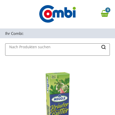
Zum Hauptinhalt springen
0
Zur Navigation springen
0,00 €
MAIN MENU
Zur Suche springen
Ihr Combi:
Nach Produkten suchen