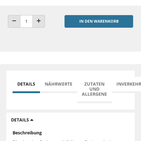
IN DEN WARENKORB
ANZAHL VERRINGERN
ANZAHL ERHÖHEN
DETAILS
NÄHRWERTE
ZUTATEN
INVERKEH
UND
ALLERGENE
DETAILS
Beschreibung