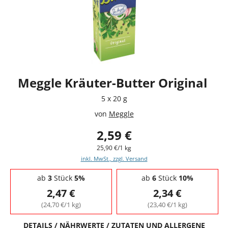
Meggle Kräuter-Butter Original
5 x 20 g
von
Meggle
2,59 €
25,90 €/1 kg
inkl. MwSt., zzgl. Versand
Staffelpreise - Mengenrabatt
ab
3
Stück
5%
ab
6
Stück
10%
2,47 €
2,34 €
(24,70 €/1 kg)
(23,40 €/1 kg)
DETAILS / NÄHRWERTE / ZUTATEN UND ALLERGENE