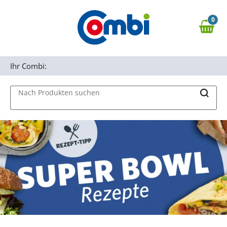
Zum Hauptinhalt springen
0
Zur Navigation springen
0,00 €
MAIN MENU
Zur Suche springen
Ihr Combi:
Nach Produkten suchen