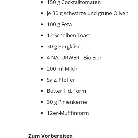
150 g Cocktailtomaten
je 30 g schwarze und grüne Oliven
100 g Feta
12 Scheiben Toast
30 g Bergkäse
4 NATURWERT Bio Eier
200 ml Milch
Salz, Pfeffer
Butter f. d. Form
30 g Pinienkerne
12er-Mufffinform
Zum Vorbereiten