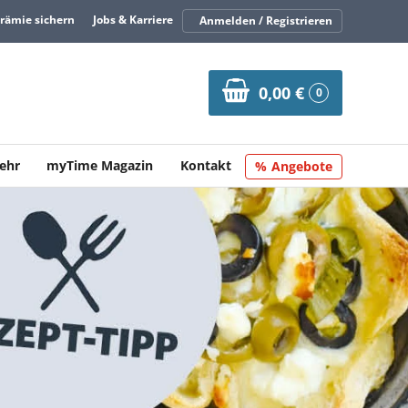
Prämie sichern
Jobs & Karriere
Anmelden / Registrieren
0,00 €
0
ehr
myTime Magazin
Kontakt
Angebote