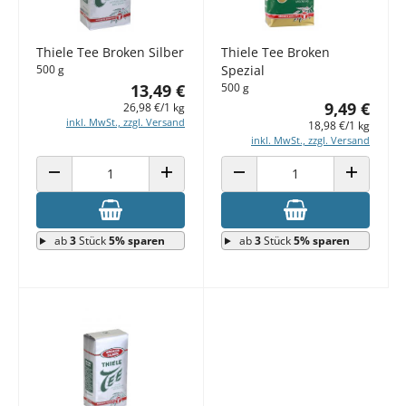
Thiele Tee Broken Silber
Thiele Tee Broken
500 g
Spezial
13,49 €
500 g
9,49 €
26,98 €/1 kg
inkl. MwSt., zzgl. Versand
18,98 €/1 kg
inkl. MwSt., zzgl. Versand
ANZAHL VERRINGERN
ANZAHL ERHÖHEN
ANZAHL VERRINGERN
ANZAHL E
ab
3
Stück
5% sparen
ab
3
Stück
5% sparen