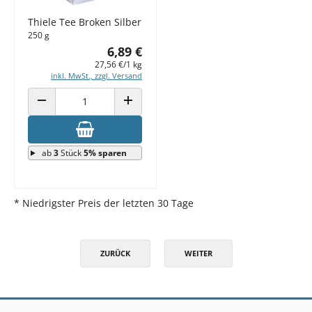
Thiele Tee Broken Silber
250 g
6,89 €
27,56 €/1 kg
inkl. MwSt., zzgl. Versand
ANZAHL VERRINGERN
ANZAHL ERHÖHEN
ab
3
Stück
5% sparen
* Niedrigster Preis der letzten 30 Tage
ZURÜCK
WEITER