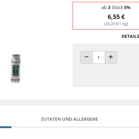
Staffelpreise - Mengenrabatt
ab
3
Stück
5%
6,55 €
(26,20 €/1 kg)
DETAIL
ANZAHL VERRINGERN
ANZAHL ERHÖH
ZUTATEN UND ALLERGENE