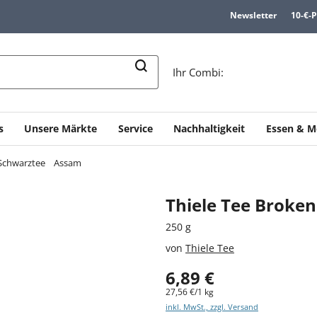
Newsletter
10-€-
n
Ihr Combi:
s
Unsere Märkte
Service
Nachhaltigkeit
Essen & M
Schwarztee
Assam
Thiele Tee Broken
250 g
von
Thiele Tee
6,89 €
27,56 €/1 kg
inkl. MwSt., zzgl. Versand