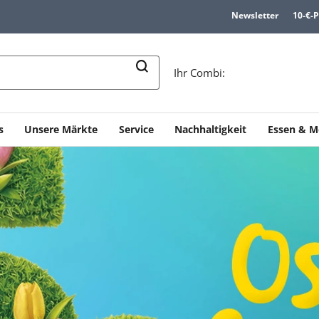
Newsletter
10-€-
n
Ihr Combi:
s
Unsere Märkte
Service
Nachhaltigkeit
Essen & M