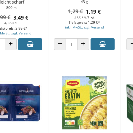
leicht scharf
43 g
800 ml
1,29 €
1,19 €
,99 €
3,49 €
27,67 €/1 kg
Tiefstpreis: 1,29 €*
4,36 €/1 l
inkl. MwSt., zzgl. Versand
efstpreis: 3,99 €*
 MwSt., zzgl. Versand
 VERRINGERN
ANZAHL ERHÖHEN
ANZAHL VERRINGERN
ANZAHL ERHÖHEN