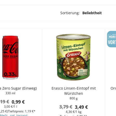
Sortierung:
Beliebtheit
rodukte ausgewählt
a Zero Sugar (Einweg)
Erasco Linsen-Eintopf mit
Or
330 ml
Würstchen
800 g
,19 €
0,99 €
3,79 €
3,49 €
3,00 €/1 l
,25 €)
Tiefstpreis: 1,19 €*
4,36 €/1 kg
 MwSt., zzgl. Versand