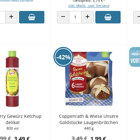
Tiefstpreis: 3,79 €*
inkl. MwSt., zzgl. Versand
 VERRINGERN
ANZAHL ERHÖHEN
ANZAHL VERRINGERN
ANZAHL ERHÖHEN
-42%
rry Gewürz Ketchup
Coppenrath & Wiese Unsere
delikat
Goldstücke Laugenbrötchen
800 ml
440 g
,99 €
3,49 €
3,49 €
1,99 €