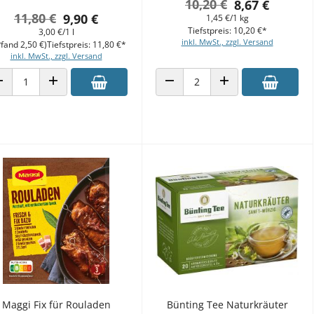
10,20 €
8,67 €
11,80 €
9,90 €
1,45 €/1 kg
Tiefstpreis: 10,20 €*
3,00 €/1 l
inkl. MwSt., zzgl. Versand
Pfand 2,50 €)
Tiefstpreis: 11,80 €*
inkl. MwSt., zzgl. Versand
ANZAHL VERRINGERN
ANZAHL ERHÖHEN
ANZAHL VERRINGERN
ANZAHL ERHÖHEN
Maggi Fix für Rouladen
Bünting Tee Naturkräuter