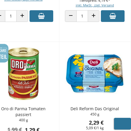
Tiefstpreis: 4,19 €*
inkl. MwSt., zzgl. Versand
ANZAHL VERRINGERN
ANZAHL ERHÖHEN
ANZAHL VERRINGERN
ANZAHL ERHÖHEN
Oro di Parma Tomaten
Deli Reform Das Original
passiert
450 g
400 g
2,29 €
5,09 €/1 kg
1,99 €
1,29 €
WARE