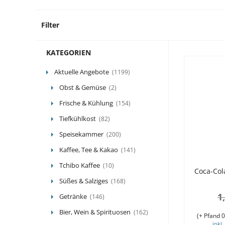
Filter
1199 P
KATEGORIEN
Aktuelle Angebote
(1199)
Obst & Gemüse
(2)
Frische & Kühlung
(154)
Tiefkühlkost
(82)
Speisekammer
(200)
Kaffee, Tee & Kakao
(141)
Tchibo Kaffee
(10)
Coca-Col
Süßes & Salziges
(168)
1
Getränke
(146)
Bier, Wein & Spirituosen
(162)
(+ Pfand 0
inkl.