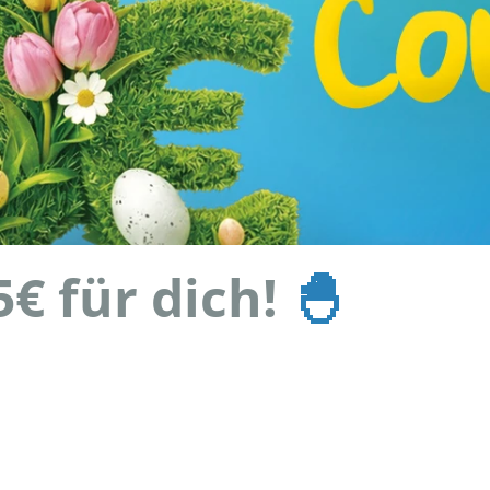
5€ für dich!
🐣