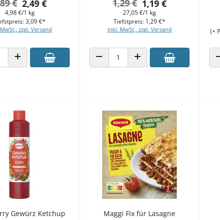
,89 €
1,29 €
2,49 €
1,19 €
4,98 €/1 kg
27,05 €/1 kg
efstpreis: 3,09 €*
Tiefstpreis: 1,29 €*
 MwSt., zzgl. Versand
inkl. MwSt., zzgl. Versand
(+ 
 VERRINGERN
ANZAHL ERHÖHEN
ANZAHL VERRINGERN
ANZAHL ERHÖHEN
rry Gewürz Ketchup
Maggi Fix für Lasagne