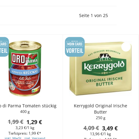
Vorherige Seite
Nächste Seit
Seite 1 von 25
o di Parma Tomaten stückig
Kerrygold Original Irische
400 g
Butter
250 g
1,99 €
1,29 €
4,09 €
3,49 €
3,23 €/1 kg
Tiefstpreis: 1,99 €*
13,96 €/1 kg
inkl. MwSt., zzgl. Versand