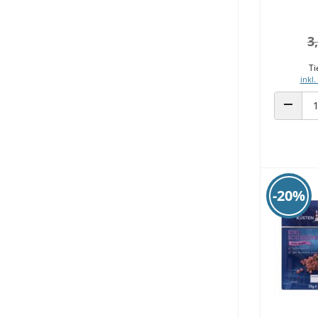
3
Ti
inkl.
ANZAHL
-20%