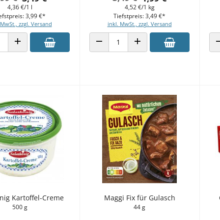
4,36 €/1 l
4,52 €/1 kg
efstpreis: 3,99 €*
Tiefstpreis: 3,49 €*
 MwSt., zzgl. Versand
inkl. MwSt., zzgl. Versand
 VERRINGERN
ANZAHL ERHÖHEN
ANZAHL VERRINGERN
ANZAHL ERHÖHEN
nig Kartoffel-Creme
Maggi Fix für Gulasch
500 g
44 g