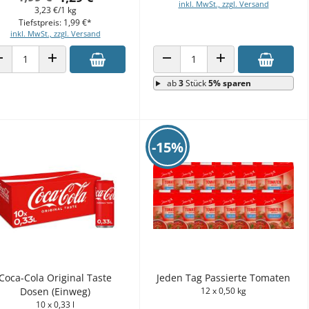
inkl. MwSt., zzgl. Versand
3,23 €/1 kg
Tiefstpreis: 1,99 €*
inkl. MwSt., zzgl. Versand
ANZAHL VERRINGERN
ANZAHL ERHÖHEN
ANZAHL VERRINGERN
ANZAHL ERHÖHEN
ab
3
Stück
5% sparen
-15%
Coca-Cola Original Taste
Jeden Tag Passierte Tomaten
Dosen (Einweg)
12 x 0,50 kg
10 x 0,33 l