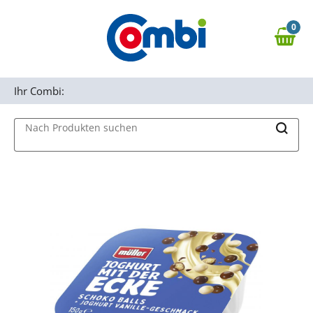
Zum Hauptinhalt springen
0
Zur Navigation springen
0,00 €
MAIN MENU
Zur Suche springen
Ihr Combi:
Nach Produkten suchen