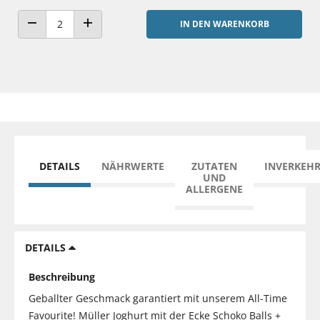
IN DEN WARENKORB
ANZAHL VERRINGERN
ANZAHL ERHÖHEN
DETAILS
NÄHRWERTE
ZUTATEN
INVERKEH
UND
ALLERGENE
DETAILS
Beschreibung
Geballter Geschmack garantiert mit unserem All-Time
Favourite! Müller Joghurt mit der Ecke Schoko Balls +