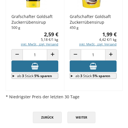
Grafschafter Goldsaft
Grafschafter Goldsaft
Zuckerrübensirup
Zuckerrübensirup
500 g
450 g
2,59 €
1,99 €
5,18 €/1 kg
4,42 €/1 kg
inkl. MwSt., zzgl. Versand
inkl. MwSt., zzgl. Versand
ANZAHL VERRINGERN
ANZAHL ERHÖHEN
ANZAHL VERRINGERN
ANZAHL E
ab
3
Stück
5% sparen
ab
3
Stück
5% sparen
* Niedrigster Preis der letzten 30 Tage
ZURÜCK
WEITER