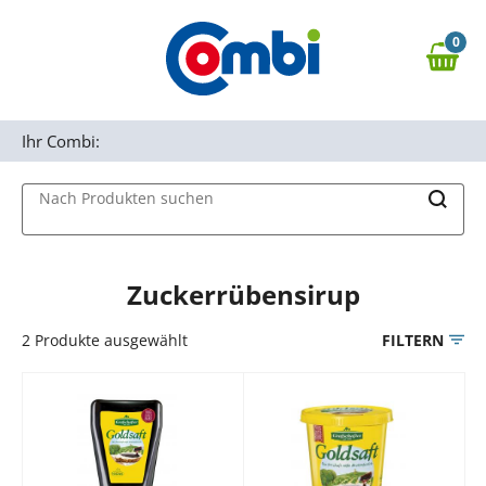
Zum Hauptinhalt springen
0
Zur Navigation springen
0,00 €
MAIN MENU
Zur Suche springen
Ihr Combi:
Nach Produkten suchen
Zuckerrübensirup
2
Produkte ausgewählt
FILTERN