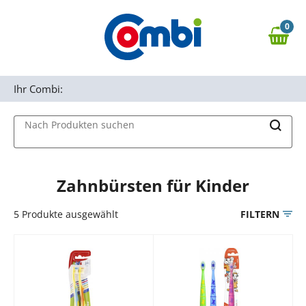
Zum Hauptinhalt springen
0
Zur Navigation springen
0,00 €
MAIN MENU
Zur Suche springen
Ihr Combi:
Nach Produkten suchen
Zahnbürsten für Kinder
5
Produkte ausgewählt
FILTERN