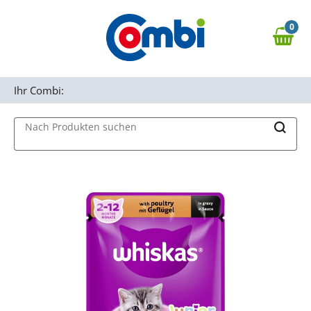
Zum Hauptinhalt springen
0
Zur Navigation springen
0,00 €
MAIN MENU
Zur Suche springen
Ihr Combi:
Nach Produkten suchen