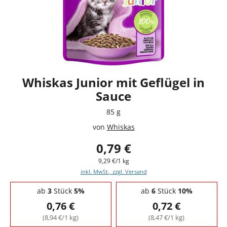
Whiskas Junior mit Geflügel in
Sauce
85 g
von
Whiskas
0,79 €
9,29 €/1 kg
inkl. MwSt., zzgl. Versand
Staffelpreise - Mengenrabatt
ab
3
Stück
5%
ab
6
Stück
10%
0,76 €
0,72 €
(8,94 €/1 kg)
(8,47 €/1 kg)