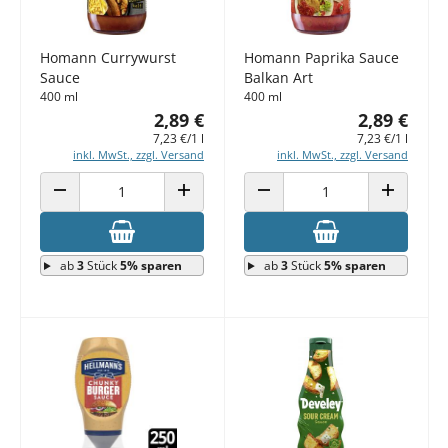
Homann Currywurst
Homann Paprika Sauce
Sauce
Balkan Art
400 ml
400 ml
2,89 €
2,89 €
7,23 €/1 l
7,23 €/1 l
inkl. MwSt., zzgl. Versand
inkl. MwSt., zzgl. Versand
ANZAHL VERRINGERN
ANZAHL ERHÖHEN
ANZAHL VERRINGERN
ANZAHL E
ab
3
Stück
5% sparen
ab
3
Stück
5% sparen