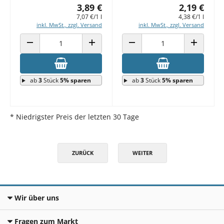
3,89 €
2,19 €
7,07 €/1 l
4,38 €/1 l
inkl. MwSt., zzgl. Versand
inkl. MwSt., zzgl. Versand
ANZAHL VERRINGERN
ANZAHL ERHÖHEN
ANZAHL VERRINGERN
ANZAHL E
ab
3
Stück
5% sparen
ab
3
Stück
5% sparen
* Niedrigster Preis der letzten 30 Tage
ZURÜCK
WEITER
Wir über uns
Fragen zum Markt