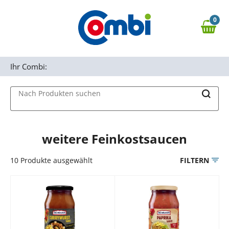
Zum Hauptinhalt springen
0
Zur Navigation springen
0,00 €
MAIN MENU
Zur Suche springen
Ihr Combi:
Nach Produkten suchen
weitere Feinkostsaucen
10
Produkte ausgewählt
FILTERN