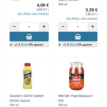
4,09 €
430 ml
3,39 €
9,86 €/1 l
inkl. MwSt., zzgl. Versand
7,88 €/1 l
inkl. MwSt., zzgl. Versand
ANZAHL VERRINGERN
ANZAHL ERHÖHEN
ANZAHL VERRINGERN
ANZAHL E
ab
3
Stück
5% sparen
ab
3
Stück
5% sparen
Gouda's Glorie Sweet
Werder Paprikasauce
Onion Sauce
hot
550 ml
500 ml