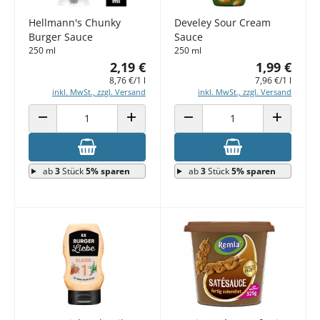
Hellmann's Chunky
Develey Sour Cream
Burger Sauce
Sauce
250 ml
250 ml
2,19 €
1,99 €
8,76 €/1 l
7,96 €/1 l
inkl. MwSt., zzgl. Versand
inkl. MwSt., zzgl. Versand
ANZAHL VERRINGERN
ANZAHL ERHÖHEN
ANZAHL VERRINGERN
ANZAHL E
ab
3
Stück
5% sparen
ab
3
Stück
5% sparen