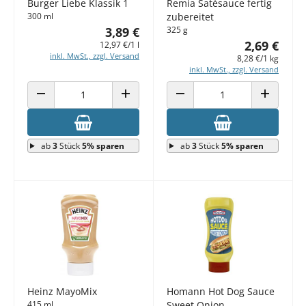
Burger Liebe Klassik 1
Remia Satésauce fertig
300 ml
zubereitet
3,89 €
325 g
2,69 €
12,97 €/1 l
inkl. MwSt., zzgl. Versand
8,28 €/1 kg
inkl. MwSt., zzgl. Versand
ANZAHL VERRINGERN
ANZAHL ERHÖHEN
ANZAHL VERRINGERN
ANZAHL E
ab
3
Stück
5% sparen
ab
3
Stück
5% sparen
Heinz MayoMix
Homann Hot Dog Sauce
415 ml
Sweet Onion