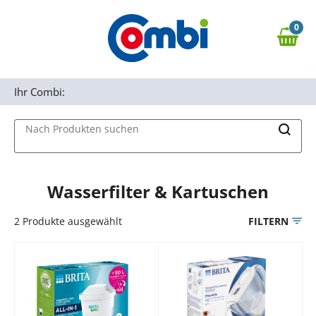
Zum Hauptinhalt springen
0
Zur Navigation springen
0,00 €
MAIN MENU
Zur Suche springen
Ihr Combi:
Nach Produkten suchen
Wasserfilter & Kartuschen
2
Produkte ausgewählt
FILTERN