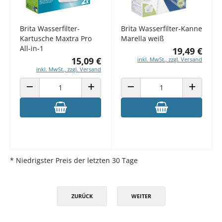
Brita Wasserfilter-
Brita Wasserfilter-Kanne
Kartusche Maxtra Pro
Marella weiß
All-in-1
19,49 €
15,09 €
inkl. MwSt., zzgl. Versand
inkl. MwSt., zzgl. Versand
ANZAHL VERRINGERN
ANZAHL ERHÖHEN
ANZAHL VERRINGERN
ANZAHL E
* Niedrigster Preis der letzten 30 Tage
ZURÜCK
WEITER