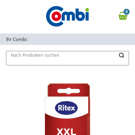
Zum Hauptinhalt springen
0
Zur Navigation springen
0,00 €
MAIN MENU
Zur Suche springen
Ihr Combi:
Nach Produkten suchen