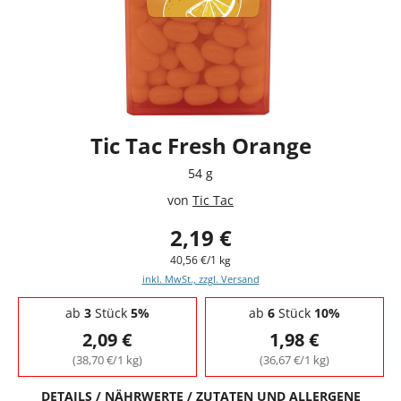
Tic Tac Fresh Orange
54 g
von
Tic Tac
2,19 €
40,56 €/1 kg
inkl. MwSt., zzgl. Versand
Staffelpreise - Mengenrabatt
ab
3
Stück
5%
ab
6
Stück
10%
2,09 €
1,98 €
(38,70 €/1 kg)
(36,67 €/1 kg)
DETAILS / NÄHRWERTE / ZUTATEN UND ALLERGENE