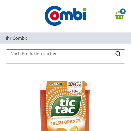
Zum Hauptinhalt springen
0
Zur Navigation springen
0,00 €
MAIN MENU
Zur Suche springen
Ihr Combi:
Nach Produkten suchen