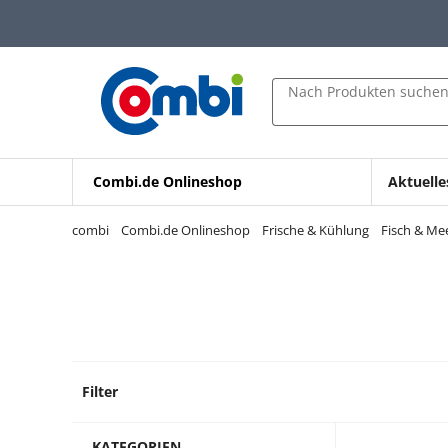
Zum Hauptinhalt springen
Zur Navigation springen
Zur Suche springen
Nach Produkten suche
Combi.de Onlineshop
Aktuelle
combi
Combi.de Onlineshop
Frische & Kühlung
Fisch & Me
Filter
2 Prod
KATEGORIEN