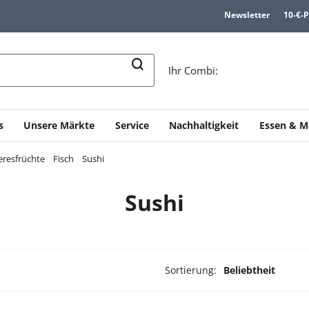
Newsletter
10-€-
n
Ihr Combi:
s
Unsere Märkte
Service
Nachhaltigkeit
Essen & M
eresfrüchte
Fisch
Sushi
Sushi
Sortierung:
Beliebtheit
ukte ausgewählt