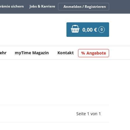
Prämie sichern
Jobs & Karriere
Anmelden / Registrieren
0,00 €
0
ehr
myTime Magazin
Kontakt
Angebote
Vorherige Seite
Nächste Seit
Seite 1 von 1