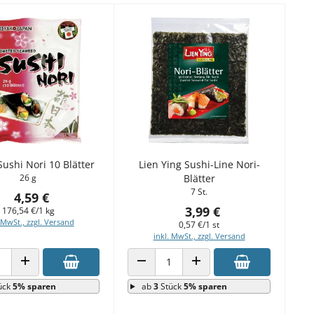
ushi Nori 10 Blätter
Lien Ying Sushi-Line Nori-
26 g
Blätter
7 St.
4,59 €
3,99 €
176,54 €/1 kg
 MwSt., zzgl. Versand
0,57 €/1 st
inkl. MwSt., zzgl. Versand
 VERRINGERN
ANZAHL ERHÖHEN
ANZAHL VERRINGERN
ANZAHL ERHÖHEN
ück
5% sparen
ab
3
Stück
5% sparen