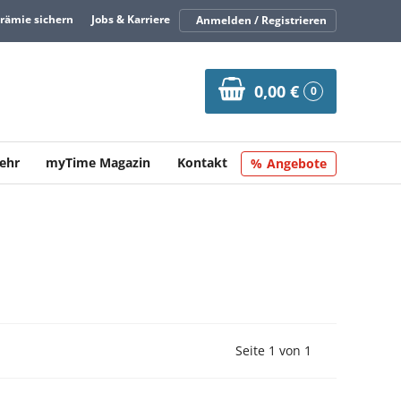
Prämie sichern
Jobs & Karriere
Anmelden / Registrieren
0,00 €
0
ehr
myTime Magazin
Kontakt
Angebote
Vorherige Seite
Nächste Seit
Seite 1 von 1