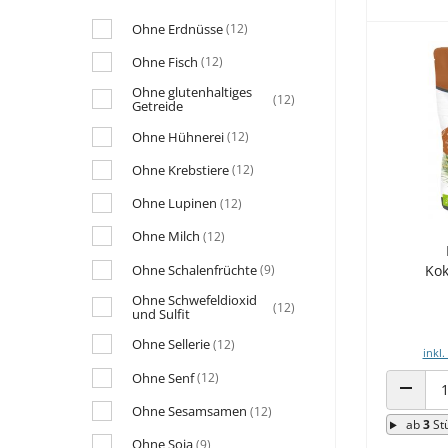
Ohne Erdnüsse
(12)
Ohne Fisch
(12)
Ohne glutenhaltiges
(12)
Getreide
Ohne Hühnerei
(12)
Ohne Krebstiere
(12)
Ohne Lupinen
(12)
Ohne Milch
(12)
Ohne Schalenfrüchte
(9)
Kok
Ohne Schwefeldioxid
(12)
und Sulfit
Ohne Sellerie
(12)
inkl.
Ohne Senf
(12)
ANZAHL
Ohne Sesamsamen
(12)
ab
3
St
Ohne Soja
(9)