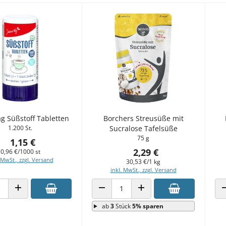
g Süßstoff Tabletten
Borchers Streusüße mit
1.200 St.
Sucralose Tafelsüße
75 g
1,15 €
2,29 €
0,96 €/1000 st
 MwSt., zzgl. Versand
30,53 €/1 kg
inkl. MwSt., zzgl. Versand
 VERRINGERN
ANZAHL ERHÖHEN
ANZAHL VERRINGERN
ANZAHL ERHÖHEN
ab
3
Stück
5% sparen