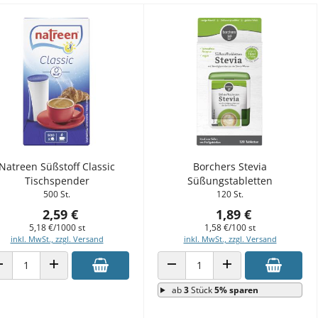
Natreen Süßstoff Classic
Borchers Stevia
Tischspender
Süßungstabletten
500 St.
120 St.
2,59 €
1,89 €
5,18 €/1000 st
1,58 €/100 st
inkl. MwSt., zzgl. Versand
inkl. MwSt., zzgl. Versand
ANZAHL VERRINGERN
ANZAHL ERHÖHEN
ANZAHL VERRINGERN
ANZAHL ERHÖHEN
ab
3
Stück
5% sparen