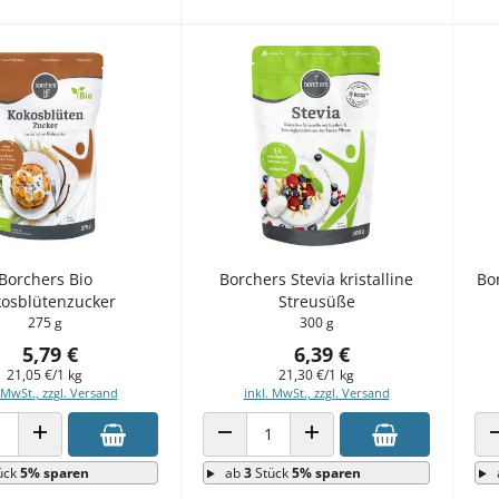
Borchers Bio
Borchers Stevia kristalline
Bo
osblütenzucker
Streusüße
275 g
300 g
5,79 €
6,39 €
21,05 €/1 kg
21,30 €/1 kg
 MwSt., zzgl. Versand
inkl. MwSt., zzgl. Versand
 VERRINGERN
ANZAHL ERHÖHEN
ANZAHL VERRINGERN
ANZAHL ERHÖHEN
ück
5% sparen
ab
3
Stück
5% sparen