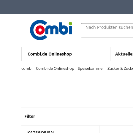
Zum Hauptinhalt springen
Zur Navigation springen
Zur Suche springen
Nach Produkten suche
Combi.de Onlineshop
Aktuelle
combi
Combi.de Onlineshop
Speisekammer
Zucker & Zuck
Filter
12 Pro
KATEGORIEN