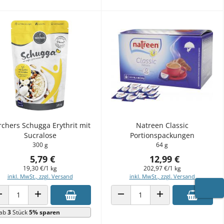
rchers Schugga Erythrit mit
Natreen Classic
Sucralose
Portionspackungen
300 g
64 g
5,79 €
12,99 €
19,30 €/1 kg
202,97 €/1 kg
inkl. MwSt., zzgl. Versand
inkl. MwSt., zzgl. Versand
WARE
ANZAHL VERRINGERN
ANZAHL ERHÖHEN
ANZAHL VERRINGERN
ANZAHL ERHÖHEN
ab
3
Stück
5% sparen