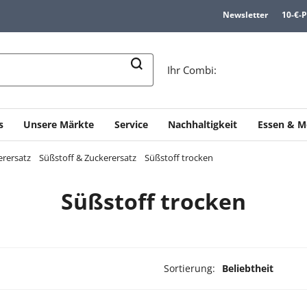
Newsletter
10-€-
n
Ihr Combi:
s
Unsere Märkte
Service
Nachhaltigkeit
Essen & M
erersatz
Süßstoff & Zuckerersatz
Süßstoff trocken
Süßstoff trocken
Sortierung:
Beliebtheit
dukte ausgewählt