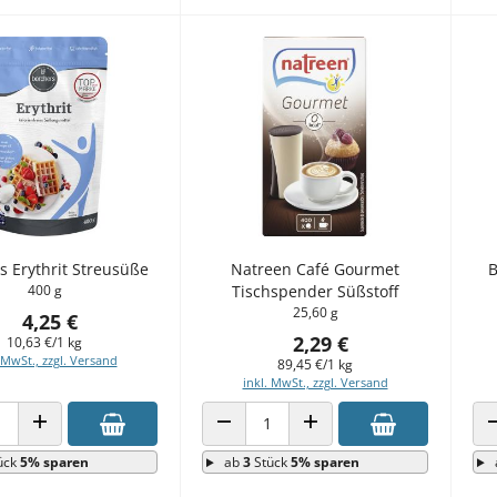
s Erythrit Streusüße
Natreen Café Gourmet
B
400 g
Tischspender Süßstoff
25,60 g
4,25 €
2,29 €
10,63 €/1 kg
 MwSt., zzgl. Versand
89,45 €/1 kg
inkl. MwSt., zzgl. Versand
 VERRINGERN
ANZAHL ERHÖHEN
ANZAHL VERRINGERN
ANZAHL ERHÖHEN
ück
5% sparen
ab
3
Stück
5% sparen