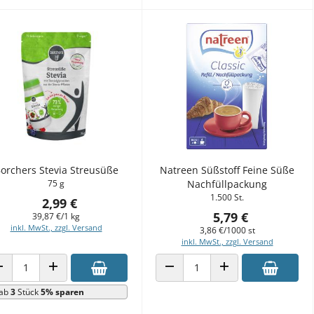
orchers Stevia Streusüße
Natreen Süßstoff Feine Süße
75 g
Nachfüllpackung
1.500 St.
2,99 €
5,79 €
39,87 €/1 kg
inkl. MwSt., zzgl. Versand
3,86 €/1000 st
inkl. MwSt., zzgl. Versand
ANZAHL VERRINGERN
ANZAHL ERHÖHEN
ANZAHL VERRINGERN
ANZAHL ERHÖHEN
ab
3
Stück
5% sparen