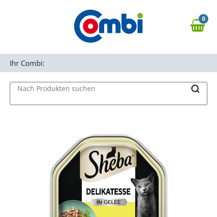
Zum Hauptinhalt springen
0
Zur Navigation springen
0,00 €
MAIN MENU
Zur Suche springen
Ihr Combi:
Nach Produkten suchen