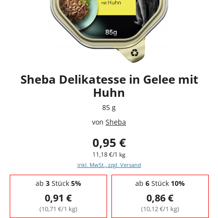
Sheba Delikatesse in Gelee mit
Huhn
85 g
von
Sheba
0,95 €
11,18 €/1 kg
inkl. MwSt., zzgl. Versand
Staffelpreise - Mengenrabatt
ab
3
Stück
5%
ab
6
Stück
10%
0,91 €
0,86 €
(10,71 €/1 kg)
(10,12 €/1 kg)