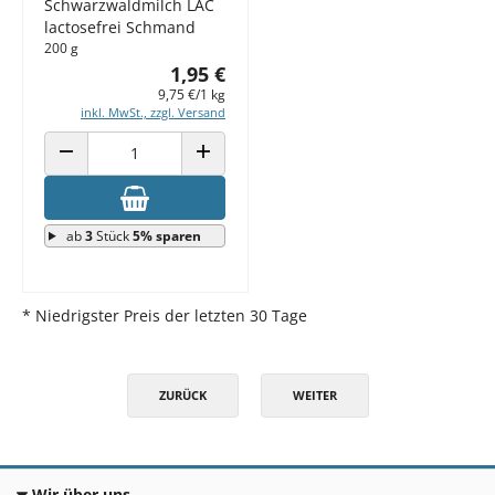
Schwarzwaldmilch LAC
lactosefrei Schmand
200 g
1,95 €
9,75 €/1 kg
inkl. MwSt., zzgl. Versand
ANZAHL VERRINGERN
ANZAHL ERHÖHEN
ab
3
Stück
5% sparen
* Niedrigster Preis der letzten 30 Tage
ZURÜCK
WEITER
Wir über uns