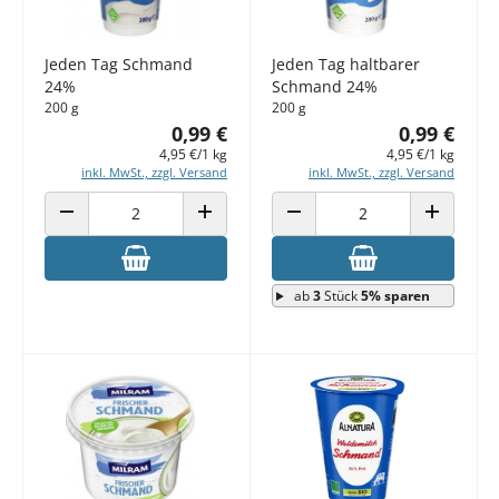
Jeden Tag Schmand
Jeden Tag haltbarer
24%
Schmand 24%
200 g
200 g
0,99 €
0,99 €
4,95 €/1 kg
4,95 €/1 kg
inkl. MwSt., zzgl. Versand
inkl. MwSt., zzgl. Versand
ANZAHL VERRINGERN
ANZAHL ERHÖHEN
ANZAHL VERRINGERN
ANZAHL E
ab
3
Stück
5% sparen