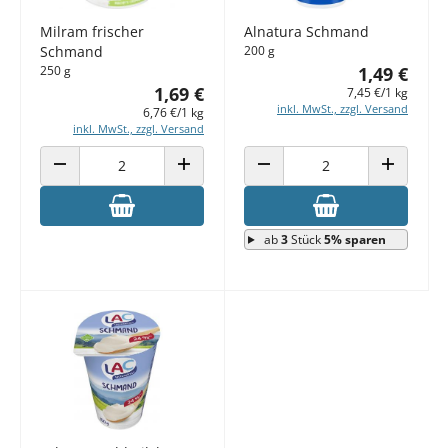
Milram frischer
Alnatura Schmand
Schmand
200 g
250 g
1,49 €
1,69 €
7,45 €/1 kg
inkl. MwSt., zzgl. Versand
6,76 €/1 kg
inkl. MwSt., zzgl. Versand
ANZAHL VERRINGERN
ANZAHL ERHÖHEN
ANZAHL VERRINGERN
ANZAHL E
ab
3
Stück
5% sparen