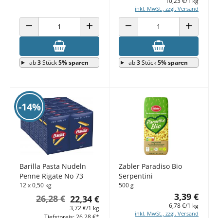
10,23 €/1 kg
inkl. MwSt., zzgl. Versand
ANZAHL VERRINGERN
ANZAHL ERHÖHEN
ANZAHL VERRINGERN
ANZAHL E
ab
3
Stück
5% sparen
ab
3
Stück
5% sparen
-14%
Barilla Pasta Nudeln
Zabler Paradiso Bio
Penne Rigate No 73
Serpentini
12 x 0,50 kg
500 g
3,39 €
26,28 €
22,34 €
6,78 €/1 kg
3,72 €/1 kg
inkl. MwSt., zzgl. Versand
Tiefstpreis: 26,28 €*