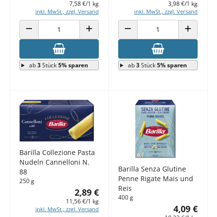
7,58 €/1 kg
3,98 €/1 kg
inkl. MwSt., zzgl. Versand
inkl. MwSt., zzgl. Versand
ANZAHL VERRINGERN
ANZAHL ERHÖHEN
ANZAHL VERRINGERN
ANZAHL E
ab
3
Stück
5% sparen
ab
3
Stück
5% sparen
Barilla Collezione Pasta
Nudeln Cannelloni N.
Barilla Senza Glutine
88
Penne Rigate Mais und
250 g
Reis
2,89 €
400 g
11,56 €/1 kg
4,09 €
inkl. MwSt., zzgl. Versand