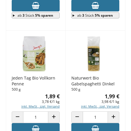
ab
3
Stück
5% sparen
ab
3
Stück
5% sparen
Jeden Tag Bio Vollkorn
Naturwert Bio
Penne
Gabelspaghetti Dinkel
500 g
500 g
1,89 €
1,99 €
3,78 €/1 kg
3,98 €/1 kg
inkl. MwSt., zzgl. Versand
inkl. MwSt., zzgl. Versand
ANZAHL VERRINGERN
ANZAHL ERHÖHEN
ANZAHL VERRINGERN
ANZAHL E