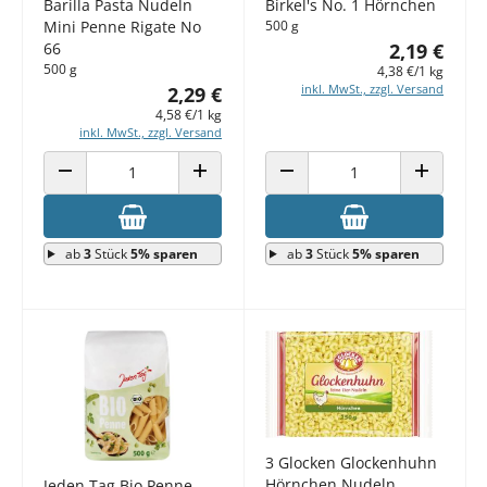
Barilla Pasta Nudeln
Birkel's No. 1 Hörnchen
Mini Penne Rigate No
500 g
66
2,19 €
500 g
4,38 €/1 kg
inkl. MwSt., zzgl. Versand
2,29 €
4,58 €/1 kg
inkl. MwSt., zzgl. Versand
ANZAHL VERRINGERN
ANZAHL ERHÖHEN
ANZAHL VERRINGERN
ANZAHL E
ab
3
Stück
5% sparen
ab
3
Stück
5% sparen
3 Glocken Glockenhuhn
Hörnchen Nudeln
Jeden Tag Bio Penne