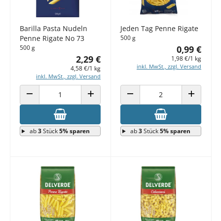
Barilla Pasta Nudeln
Jeden Tag Penne Rigate
Penne Rigate No 73
500 g
500 g
0,99 €
2,29 €
1,98 €/1 kg
inkl. MwSt., zzgl. Versand
4,58 €/1 kg
inkl. MwSt., zzgl. Versand
ANZAHL VERRINGERN
ANZAHL ERHÖHEN
ANZAHL VERRINGERN
ANZAHL E
ab
3
Stück
5% sparen
ab
3
Stück
5% sparen