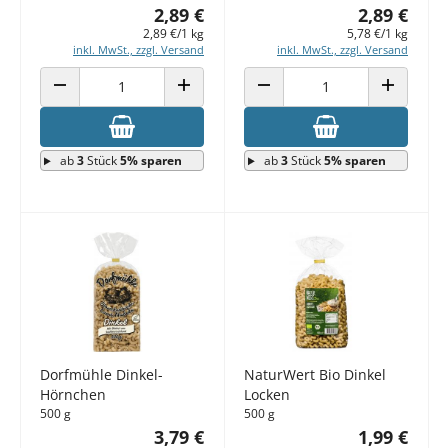
2,89 €
2,89 €
2,89 €/1 kg
5,78 €/1 kg
inkl. MwSt., zzgl. Versand
inkl. MwSt., zzgl. Versand
ANZAHL VERRINGERN
ANZAHL ERHÖHEN
ANZAHL VERRINGERN
ANZAHL E
ab
3
Stück
5% sparen
ab
3
Stück
5% sparen
Dorfmühle Dinkel-
NaturWert Bio Dinkel
Hörnchen
Locken
500 g
500 g
3,79 €
1,99 €