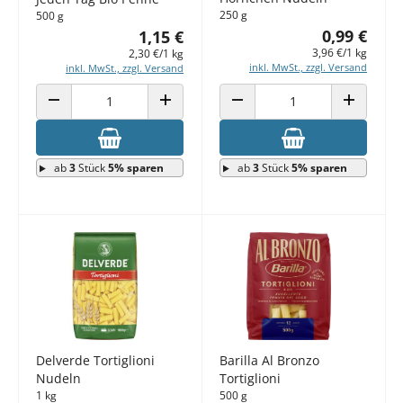
250 g
500 g
0,99 €
1,15 €
3,96 €/1 kg
2,30 €/1 kg
inkl. MwSt., zzgl. Versand
inkl. MwSt., zzgl. Versand
ANZAHL VERRINGERN
ANZAHL ERHÖHEN
ANZAHL VERRINGERN
ANZAHL E
ab
3
Stück
5% sparen
ab
3
Stück
5% sparen
Delverde Tortiglioni
Barilla Al Bronzo
Nudeln
Tortiglioni
1 kg
500 g