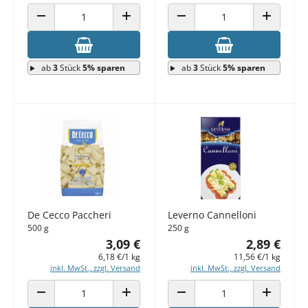
ANZAHL VERRINGERN
ANZAHL ERHÖHEN
ANZAHL VERRINGERN
ANZAHL E
ab
3
Stück
5% sparen
ab
3
Stück
5% sparen
De Cecco Paccheri
Leverno Cannelloni
500 g
250 g
3,09 €
2,89 €
6,18 €/1 kg
11,56 €/1 kg
inkl. MwSt., zzgl. Versand
inkl. MwSt., zzgl. Versand
ANZAHL VERRINGERN
ANZAHL ERHÖHEN
ANZAHL VERRINGERN
ANZAHL E