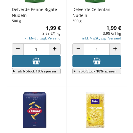
Delverde Penne Rigate
Delverde Cellentani
Nudeln
Nudeln
500 g
500 g
1,99 €
1,99 €
3,98 €/1 kg
3,98 €/1 kg
inkl. MwSt., zzgl. Versand
inkl. MwSt., zzgl. Versand
ANZAHL VERRINGERN
ANZAHL ERHÖHEN
ANZAHL VERRINGERN
ANZAHL E
ab
6
Stück
10% sparen
ab
6
Stück
10% sparen