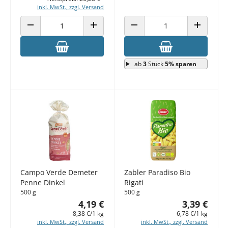
inkl. MwSt., zzgl. Versand
ANZAHL VERRINGERN
ANZAHL ERHÖHEN
ANZAHL VERRINGERN
ANZAHL E
ab
3
Stück
5% sparen
Campo Verde Demeter
Zabler Paradiso Bio
Penne Dinkel
Rigati
500 g
500 g
4,19 €
3,39 €
8,38 €/1 kg
6,78 €/1 kg
inkl. MwSt., zzgl. Versand
inkl. MwSt., zzgl. Versand