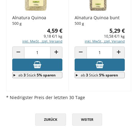
Alnatura Quinoa
Alnatura Quinoa bunt
500 g
500 g
4,59 €
5,29 €
9,18 €/1 kg
10,58 €/1 kg
inkl. MwSt., zzgl. Versand
inkl. MwSt., zzgl. Versand
ANZAHL VERRINGERN
ANZAHL ERHÖHEN
ANZAHL VERRINGERN
ANZAHL E
ab
3
Stück
5% sparen
ab
3
Stück
5% sparen
* Niedrigster Preis der letzten 30 Tage
ZURÜCK
WEITER