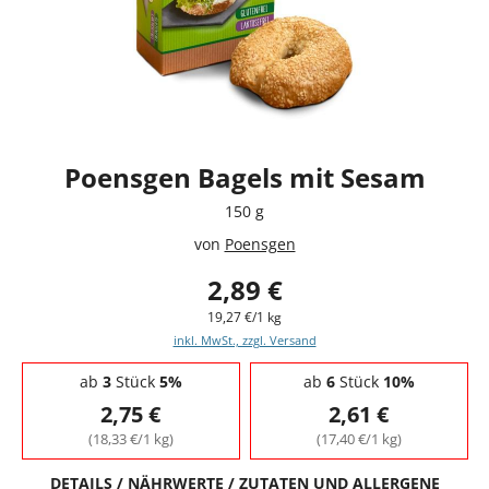
Poensgen Bagels mit Sesam
150 g
von
Poensgen
2,89 €
19,27 €/1 kg
inkl. MwSt., zzgl. Versand
Staffelpreise - Mengenrabatt
ab
3
Stück
5%
ab
6
Stück
10%
2,75 €
2,61 €
(18,33 €/1 kg)
(17,40 €/1 kg)
DETAILS / NÄHRWERTE / ZUTATEN UND ALLERGENE