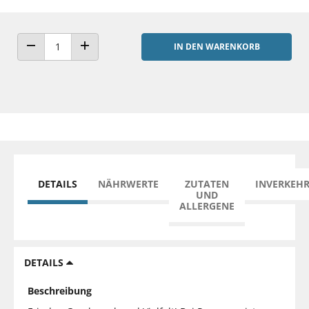
IN DEN WARENKORB
ANZAHL VERRINGERN
ANZAHL ERHÖHEN
DETAILS
NÄHRWERTE
ZUTATEN
INVERKEH
UND
ALLERGENE
DETAILS
Beschreibung