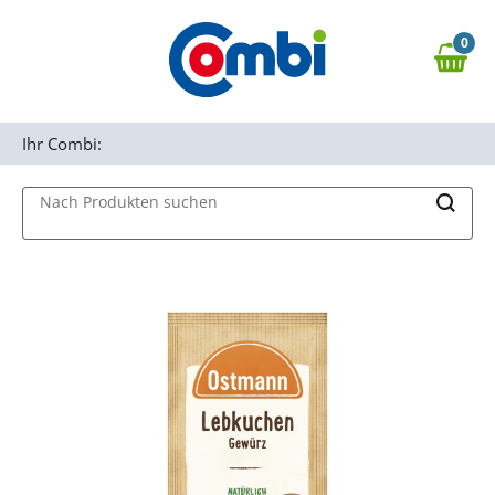
Zum Hauptinhalt springen
0
Zur Navigation springen
0,00 €
MAIN MENU
Zur Suche springen
Ihr Combi:
Nach Produkten suchen