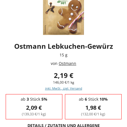
Ostmann Lebkuchen-Gewürz
15 g
von
Ostmann
2,19 €
146,00 €/1 kg
inkl. MwSt., zzgl. Versand
Staffelpreise - Mengenrabatt
ab
3
Stück
5%
ab
6
Stück
10%
2,09 €
1,98 €
(139,33 €/1 kg)
(132,00 €/1 kg)
DETAILS / ZUTATEN UND ALLERGENE