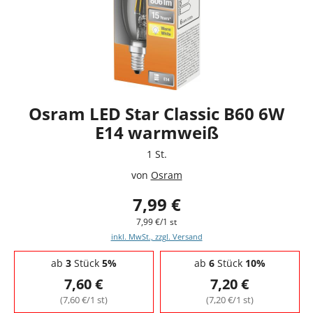
Osram LED Star Classic B60 6W
E14 warmweiß
1 St.
von
Osram
7,99 €
7,99 €/1 st
inkl. MwSt., zzgl. Versand
Staffelpreise - Mengenrabatt
ab
3
Stück
5%
ab
6
Stück
10%
7,60 €
7,20 €
(7,60 €/1 st)
(7,20 €/1 st)