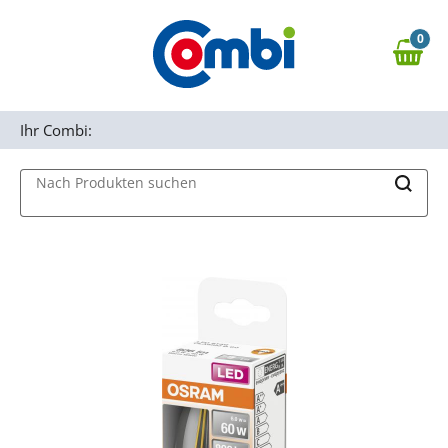
Zum Hauptinhalt springen
0
Zur Navigation springen
0,00 €
MAIN MENU
Zur Suche springen
Ihr Combi:
Nach Produkten suchen