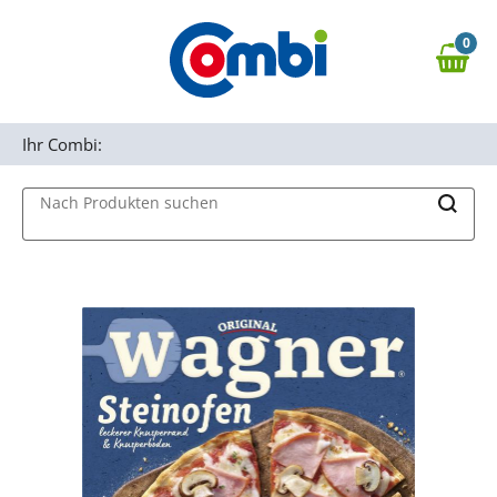
Zum Hauptinhalt springen
0
Zur Navigation springen
0,00 €
MAIN MENU
Zur Suche springen
Ihr Combi:
Nach Produkten suchen