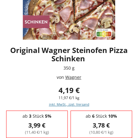
Original Wagner Steinofen Pizza
Schinken
350 g
von
Wagner
4,19 €
11,97 €/1 kg
inkl. MwSt., zzgl. Versand
Staffelpreise - Mengenrabatt
ab
3
Stück
5%
ab
6
Stück
10%
3,99 €
3,78 €
(11,40 €/1 kg)
(10,80 €/1 kg)