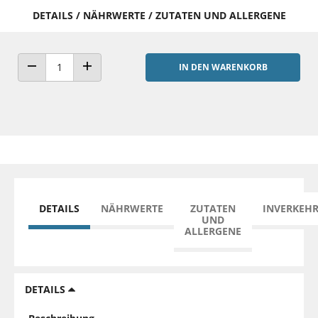
DETAILS / NÄHRWERTE / ZUTATEN UND ALLERGENE
IN DEN WARENKORB
ANZAHL VERRINGERN
ANZAHL ERHÖHEN
DETAILS
NÄHRWERTE
ZUTATEN
INVERKEH
UND
ALLERGENE
DETAILS