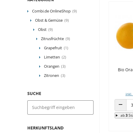
Combi.de OnlineShop
(9)
Obst & Gemüse
(9)
Obst
(9)
Zitrusfrüchte
(9)
Grapefruit
(1)
Limetten
(2)
Orangen
(3)
Bio Ora
Zitronen
(3)
SUCHE
inkl.
ANZAHL
ab
3
St
HERKUNFTSLAND