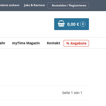
Prämie sichern
Jobs & Karriere
Anmelden / Registrieren
0,00 €
0
ehr
myTime Magazin
Kontakt
Angebote
Vorherige Seite
Nächste Seit
Seite 1 von 1