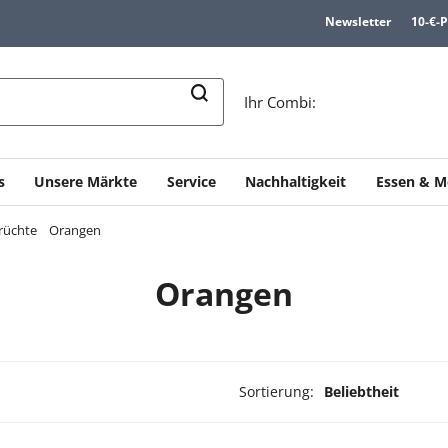
Newsletter
10-€-
n
Ihr Combi:
s
Unsere Märkte
Service
Nachhaltigkeit
Essen & M
früchte
Orangen
Orangen
Sortierung:
Beliebtheit
ukte ausgewählt