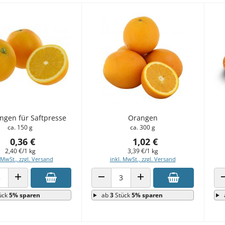
ngen für Saftpresse
Orangen
ca. 150 g
ca. 300 g
0,36 €
1,02 €
2,40 €/1 kg
3,39 €/1 kg
 MwSt., zzgl. Versand
inkl. MwSt., zzgl. Versand
 VERRINGERN
ANZAHL ERHÖHEN
ANZAHL VERRINGERN
ANZAHL ERHÖHEN
ück
5% sparen
ab
3
Stück
5% sparen