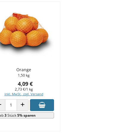
Orange
1,50 kg
4,09 €
2,73 €/1 kg
inkl. MwSt., zzgl. Versand
ANZAHL VERRINGERN
ANZAHL ERHÖHEN
ab
3
Stück
5% sparen