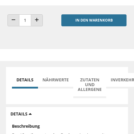
IN DEN WARENKORB
ANZAHL VERRINGERN
ANZAHL ERHÖHEN
DETAILS
NÄHRWERTE
ZUTATEN
INVERKEH
UND
ALLERGENE
DETAILS
Beschreibung