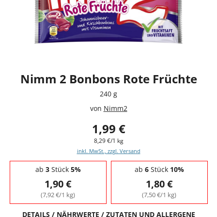
Nimm 2 Bonbons Rote Früchte
240 g
von
Nimm2
1,99 €
8,29 €/1 kg
inkl. MwSt., zzgl. Versand
Staffelpreise - Mengenrabatt
ab
3
Stück
5%
ab
6
Stück
10%
1,90 €
1,80 €
(7,92 €/1 kg)
(7,50 €/1 kg)
DETAILS / NÄHRWERTE / ZUTATEN UND ALLERGENE