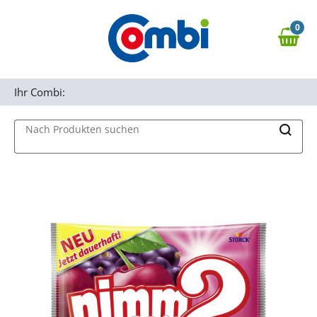
Zum Hauptinhalt springen
0
Zur Navigation springen
0,00 €
MAIN MENU
Zur Suche springen
Ihr Combi:
Nach Produkten suchen