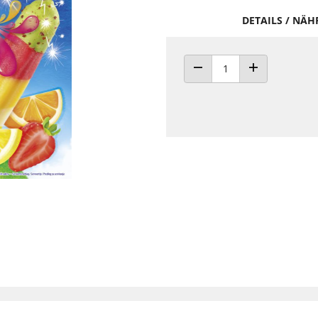
DETAILS / NÄ
ANZAHL VERRINGERN
ANZAHL ERHÖH