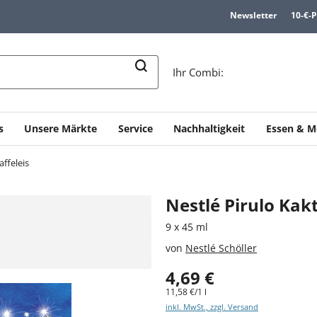
Newsletter
10-€-
n
Ihr Combi:
s
Unsere Märkte
Service
Nachhaltigkeit
Essen & M
affeleis
Nestlé Pirulo Kak
9 x 45 ml
von
Nestlé Schöller
4,69 €
11,58 €/1 l
inkl. MwSt., zzgl. Versand