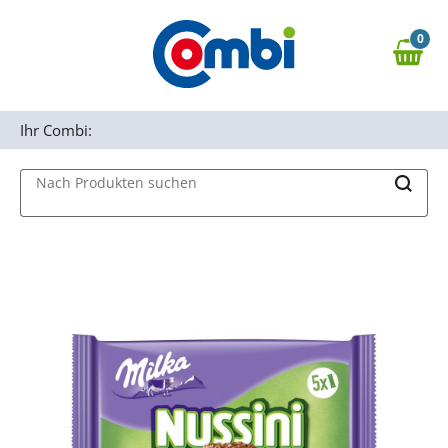
Zum Hauptinhalt springen
0
Zur Navigation springen
0,00 €
MAIN MENU
Zur Suche springen
Ihr Combi:
Nach Produkten suchen