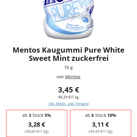
Mentos Kaugummi Pure White
Sweet Mint zuckerfrei
70 g
von
Mentos
3,45 €
49,29 €/1 kg
inkl. MwSt., zzgl. Versand
Staffelpreise - Mengenrabatt
ab
3
Stück
5%
ab
6
Stück
10%
3,28 €
3,11 €
(46,86 €/1 kg)
(44,43 €/1 kg)