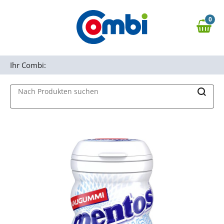
Zum Hauptinhalt springen
0
Zur Navigation springen
0,00 €
MAIN MENU
Zur Suche springen
Ihr Combi:
Nach Produkten suchen