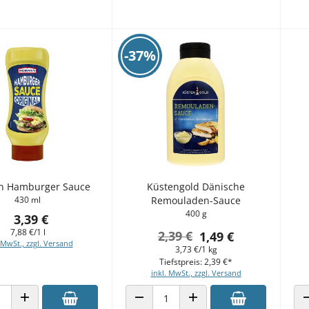
-37%
 Hamburger Sauce
Küstengold Dänische
430 ml
Remouladen-Sauce
400 g
3,39 €
7,88 €/1 l
2,39 €
1,49 €
 MwSt., zzgl. Versand
3,73 €/1 kg
Tiefstpreis: 2,39 €*
inkl. MwSt., zzgl. Versand