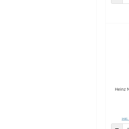
ANZAHL
Heinz 
inkl.