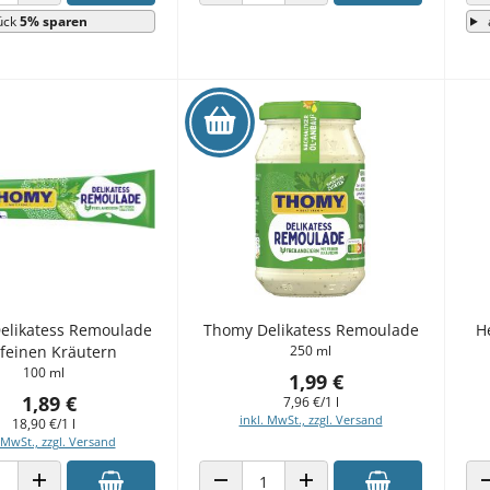
 VERRINGERN
ANZAHL ERHÖHEN
ANZAHL VERRINGERN
ANZAHL ERHÖHEN
ück
5% sparen
elikatess Remoulade
Thomy Delikatess Remoulade
H
 feinen Kräutern
250 ml
100 ml
1,99 €
1,89 €
7,96 €/1 l
inkl. MwSt., zzgl. Versand
18,90 €/1 l
 MwSt., zzgl. Versand