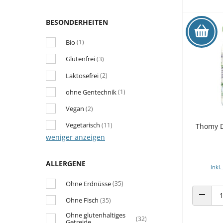
BESONDERHEITEN
Bio
(1)
Glutenfrei
(3)
Laktosefrei
(2)
ohne Gentechnik
(1)
Vegan
(2)
Vegetarisch
(11)
Thomy D
weniger anzeigen
ALLERGENE
inkl.
Ohne Erdnüsse
(35)
Ohne Fisch
(35)
ANZAHL
Ohne glutenhaltiges
(32)
Getreide