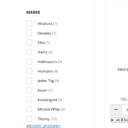
MARKE
Alnatura
(1)
Develey
(1)
Elite
(1)
Heinz
(3)
Hellmann's
(3)
Hein
Homann
(4)
Jeden Tag
(4)
Knorr
(1)
inkl.
Küstengold
(3)
Miracel Whip
(2)
ANZAHL
Thomy
(12)
ab
3
St
weniger anzeigen