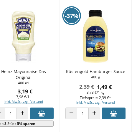
-37%
Heinz Mayonnaise Das
Küstengold Hamburger Sauce
Original
400 g
400 ml
2,39 €
1,49 €
3,19 €
3,73 €/1 kg
7,98 €/1 l
Tiefstpreis: 2,39 €*
inkl. MwSt., zzgl. Versand
inkl. MwSt., zzgl. Versand
ANZAHL VERRINGERN
ANZAHL ERHÖHEN
ANZAHL VERRINGERN
ANZAHL ERHÖHEN
ab
3
Stück
5% sparen