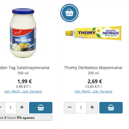
eden Tag Salatmayonnaise
Thomy Delikatess Mayonnaise
500 ml
200 ml
1,99 €
2,69 €
3,98 €/1 l
13,45 €/1 l
inkl. MwSt., zzgl. Versand
inkl. MwSt., zzgl. Versand
ANZAHL VERRINGERN
ANZAHL ERHÖHEN
ANZAHL VERRINGERN
ANZAHL ERHÖHEN
ab
3
Stück
5% sparen