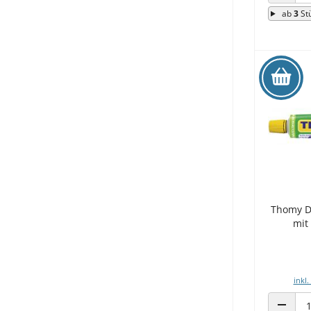
ANZAHL
ab
3
St
Thomy D
mit
inkl.