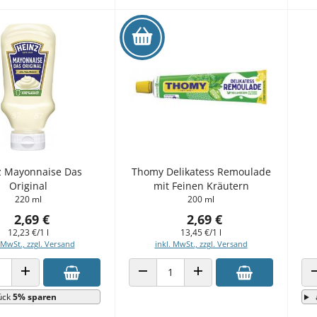
z Mayonnaise Das
Thomy Delikatess Remoulade
Original
mit Feinen Kräutern
220 ml
200 ml
2,69 €
2,69 €
12,23 €/1 l
13,45 €/1 l
 MwSt., zzgl. Versand
inkl. MwSt., zzgl. Versand
 VERRINGERN
ANZAHL ERHÖHEN
ANZAHL VERRINGERN
ANZAHL ERHÖHEN
ück
5% sparen