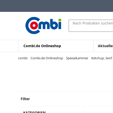
Zum Hauptinhalt springen
Zur Navigation springen
Zur Suche springen
Nach Produkten suche
Combi.de Onlineshop
Aktuelle
combi
Combi.de Onlineshop
Speisekammer
Ketchup, Senf
Filter
35 Pro
KATEGORIEN