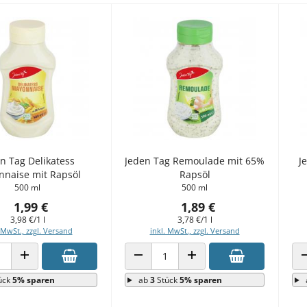
n Tag Delikatess
Jeden Tag Remoulade mit 65%
J
naise mit Rapsöl
Rapsöl
500 ml
500 ml
1,99 €
1,89 €
3,98 €/1 l
3,78 €/1 l
 MwSt., zzgl. Versand
inkl. MwSt., zzgl. Versand
 VERRINGERN
ANZAHL ERHÖHEN
ANZAHL VERRINGERN
ANZAHL ERHÖHEN
ück
5% sparen
ab
3
Stück
5% sparen