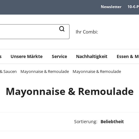
Newsletter
10-€-
n
Ihr Combi:
s
Unsere Märkte
Service
Nachhaltigkeit
Essen & M
 & Saucen
Mayonnaise & Remoulade
Mayonnaise & Remoulade
Mayonnaise & Remoulade
Sortierung:
Beliebtheit
dukte ausgewählt