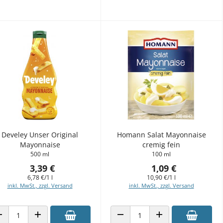
Develey Unser Original
Homann Salat Mayonnaise
Mayonnaise
cremig fein
500 ml
100 ml
3,39 €
1,09 €
6,78 €/1 l
10,90 €/1 l
inkl. MwSt., zzgl. Versand
inkl. MwSt., zzgl. Versand