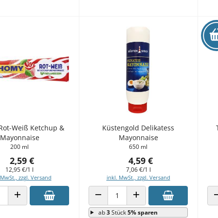
Rot-Weiß Ketchup &
Küstengold Delikatess
Mayonnaise
Mayonnaise
200 ml
650 ml
2,59 €
4,59 €
12,95 €/1 l
7,06 €/1 l
 MwSt., zzgl. Versand
inkl. MwSt., zzgl. Versand
 VERRINGERN
ANZAHL ERHÖHEN
ANZAHL VERRINGERN
ANZAHL ERHÖHEN
ab
3
Stück
5% sparen