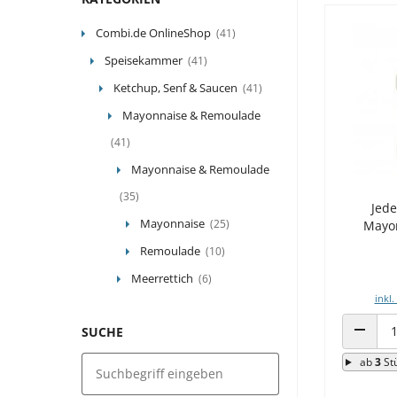
Combi.de OnlineShop
(41)
Speisekammer
(41)
Ketchup, Senf & Saucen
(41)
Mayonnaise & Remoulade
(41)
Mayonnaise & Remoulade
(35)
Jede
Mayonnaise
(25)
Mayon
Remoulade
(10)
Meerrettich
(6)
inkl.
SUCHE
ANZAHL
ab
3
St