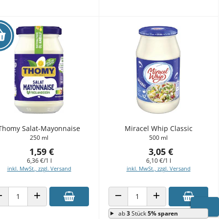
Thomy Salat-Mayonnaise
Miracel Whip Classic
250 ml
500 ml
1,59 €
3,05 €
6,36 €/1 l
6,10 €/1 l
inkl. MwSt., zzgl. Versand
inkl. MwSt., zzgl. Versand
ANZAHL VERRINGERN
ANZAHL ERHÖHEN
ANZAHL VERRINGERN
ANZAHL ERHÖHEN
ab
3
Stück
5% sparen
WARE