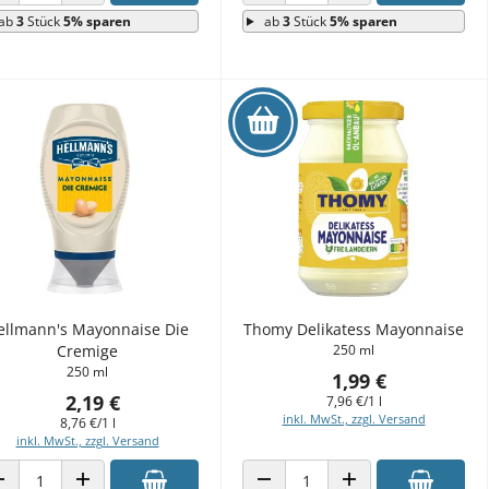
ANZAHL VERRINGERN
ANZAHL ERHÖHEN
ANZAHL VERRINGERN
ANZAHL ERHÖHEN
ab
3
Stück
5% sparen
ab
3
Stück
5% sparen
ellmann's Mayonnaise Die
Thomy Delikatess Mayonnaise
Cremige
250 ml
250 ml
1,99 €
2,19 €
7,96 €/1 l
inkl. MwSt., zzgl. Versand
8,76 €/1 l
inkl. MwSt., zzgl. Versand