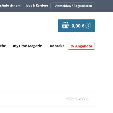
Prämie sichern
Jobs & Karriere
Anmelden / Registrieren
0,00 €
0
ehr
myTime Magazin
Kontakt
Angebote
Vorherige Seite
Nächste Seit
Seite 1 von 1