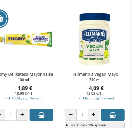
omy Delikatess-Mayonnaise
Hellmann's Vegan Mayo
100 ml
340 ml
1,89 €
4,09 €
18,90 €/1 l
12,03 €/1 l
inkl. MwSt., zzgl. Versand
inkl. MwSt., zzgl. Versand
ANZAHL VERRINGERN
ANZAHL ERHÖHEN
ANZAHL VERRINGERN
ANZAHL ERHÖHEN
ab
3
Stück
5% sparen