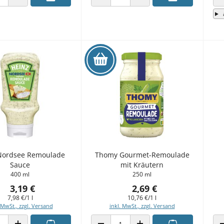
 VERRINGERN
ANZAHL ERHÖHEN
ANZAHL VERRINGERN
ANZAHL ERHÖHEN
Nordsee Remoulade
Thomy Gourmet-Remoulade
Sauce
mit Kräutern
400 ml
250 ml
3,19 €
2,69 €
7,98 €/1 l
10,76 €/1 l
 MwSt., zzgl. Versand
inkl. MwSt., zzgl. Versand