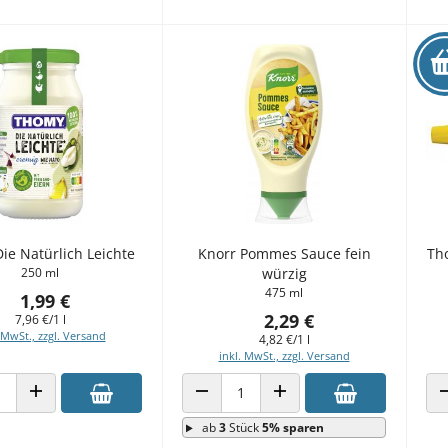
ie Natürlich Leichte
Knorr Pommes Sauce fein
Th
250 ml
würzig
475 ml
1,99 €
2,29 €
7,96 €/1 l
 MwSt., zzgl. Versand
4,82 €/1 l
inkl. MwSt., zzgl. Versand
 VERRINGERN
ANZAHL ERHÖHEN
ANZAHL VERRINGERN
ANZAHL ERHÖHEN
ab
3
Stück
5% sparen