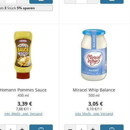
ANZAHL VERRINGERN
ANZAHL ERHÖHEN
ANZAHL VERRINGERN
ANZAHL ERHÖHEN
ab
3
Stück
5% sparen
Homann Pommes Sauce
Miracel Whip Balance
430 ml
500 ml
3,39 €
3,05 €
7,88 €/1 l
6,10 €/1 l
inkl. MwSt., zzgl. Versand
inkl. MwSt., zzgl. Versand