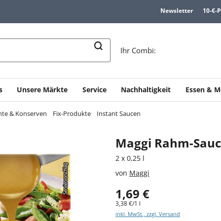
Newsletter
10-€-
n
Ihr Combi:
s
Unsere Märkte
Service
Nachhaltigkeit
Essen & M
chte & Konserven
Fix-Produkte
Instant Saucen
Maggi Rahm-Sauce
2 x 0,25 l
von
Maggi
1,69 €
3,38 €/1 l
inkl. MwSt., zzgl. Versand