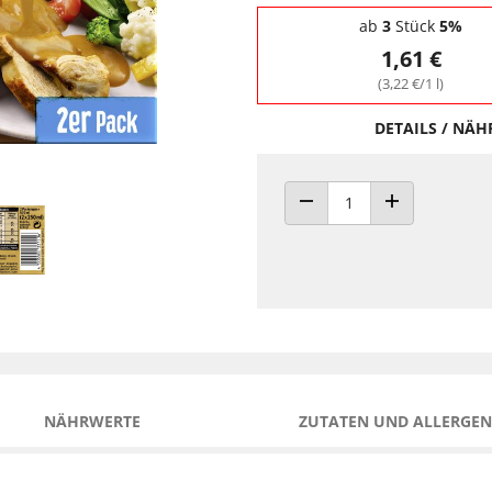
Staffelpreise - Mengenrabatt
ab
3
Stück
5%
1,61 €
(3,22 €/1 l)
DETAILS / NÄ
ANZAHL VERRINGERN
ANZAHL ERHÖH
NÄHRWERTE
ZUTATEN UND ALLERGEN