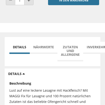
IN DEN WARENKORB
ANZAHL VERRINGERN
ANZAHL ERHÖHEN
DETAILS
NÄHRWERTE
ZUTATEN
INVERKEH
UND
ALLERGENE
DETAILS
Beschreibung
Lust auf eine leckere Lasagne mit Hackfleisch? Mit
MAGGI Fix für Lasagne und 100 Prozent natürlichen
Zutaten ist das beliebte Ofengericht schnell und