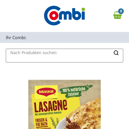
Zum Hauptinhalt springen
0
Zur Navigation springen
0,00 €
MAIN MENU
Zur Suche springen
Ihr Combi:
Nach Produkten suchen