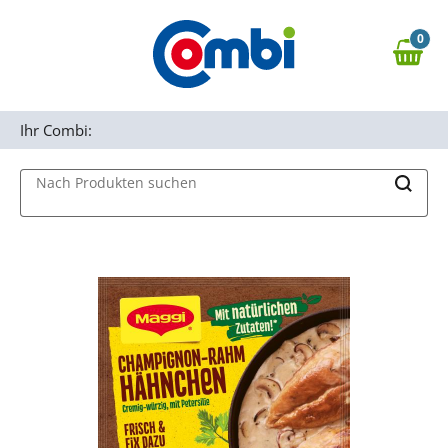
Zum Hauptinhalt springen
0
Zur Navigation springen
0,00 €
MAIN MENU
Zur Suche springen
Ihr Combi:
Nach Produkten suchen