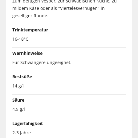
Zum deftigen Vesper, zur schwäbischen Küche, zu
mildem Käse oder als "Viertelesvernügen" in
geselliger Runde.
Trinktemperatur
16-18°C.
Warnhinweise
Für Schwangere ungeeignet.
Restsüße
14 g/l
Säure
4,5 g/l
Lagerfähigkeit
2-3 Jahre