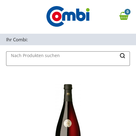
Zum Hauptinhalt springen
0
Zur Navigation springen
0,00 €
MAIN MENU
Zur Suche springen
Ihr Combi:
Nach Produkten suchen