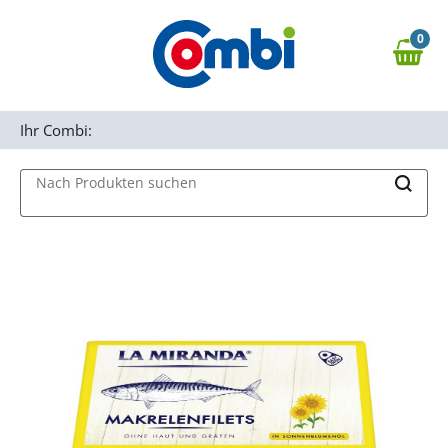
Zum Hauptinhalt springen
0
Zur Navigation springen
0,00 €
MAIN MENU
Zur Suche springen
Ihr Combi:
Nach Produkten suchen