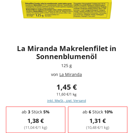
La Miranda Makrelenfilet in
Sonnenblumenöl
125 g
von
La Miranda
1,45 €
11,60 €/1 kg
inkl. MwSt., zzgl. Versand
Staffelpreise - Mengenrabatt
ab
3
Stück
5%
ab
6
Stück
10%
1,38 €
1,31 €
(11,04 €/1 kg)
(10,48 €/1 kg)