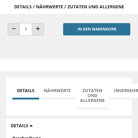
DETAILS / NÄHRWERTE / ZUTATEN UND ALLERGENE
IN DEN WARENKORB
ANZAHL VERRINGERN
ANZAHL ERHÖHEN
DETAILS
NÄHRWERTE
ZUTATEN
INVERKEH
UND
ALLERGENE
DETAILS